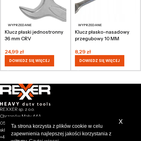
WYPRZEDANE
WYPRZEDANE
Klucz płaski jednostronny
Klucz płasko-nasadowy
36 mm CRV
przegubowy 10 MM
24,99
zł
8,29
zł
DOWIEDZ SIĘ WIĘCEJ
DOWIEDZ SIĘ WIĘCEJ
REXXER sp. z o.o.
Chrzanów Mały 44A
x
05-825 Grodzisk Mazowiecki
Ta strona korzysta z plików cookie w celu
sklep@rexxer.pl
zapewnienia najlepszej jakości korzystania z
+48 512 477 473