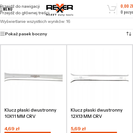
0,00
Z
Przejdź do nawigacji
MENU
0
pozyc
Przejdź do głównej treści
Wyświetlanie wszystkich wyników: 16
Pokaż pasek boczny
Klucz płaski dwustronny
Klucz płaski dwustronny
10X11 MM CRV
12X13 MM CRV
4,69
zł
5,69
zł