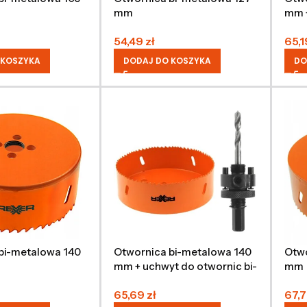
mm
mm +
met
54,49
zł
65,
 KOSZYKA
DODAJ DO KOSZYKA
DO
bi-metalowa 140
Otwornica bi-metalowa 140
Otwo
mm + uchwyt do otwornic bi-
mm
metalowych 32-200 mm
65,69
zł
67,