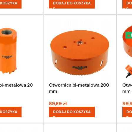
 KOSZYKA
DODAJ DO KOSZYKA
DO
bi-metalowa 20
Otwornica bi-metalowa 200
Otwo
mm
mm +
met
89,89
zł
99,
 KOSZYKA
DODAJ DO KOSZYKA
DO