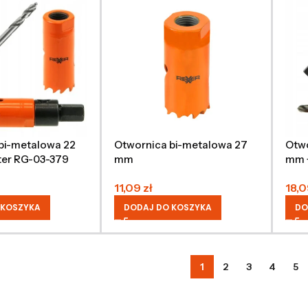
bi-metalowa 22
Otwornica bi-metalowa 27
Otwo
er RG-03-379
mm
mm 
11,09
zł
18,
 KOSZYKA
DODAJ DO KOSZYKA
DO
1
2
3
4
5