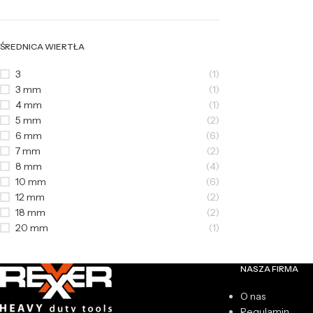
ŚREDNICA WIERTŁA
3
(1)
3 mm
(1)
4 mm
(1)
5 mm
(2)
6 mm
(6)
7 mm
(2)
8 mm
(4)
10 mm
(6)
12 mm
(2)
18 mm
(2)
20 mm
(1)
NASZA FIRMA
O nas
Regulamin