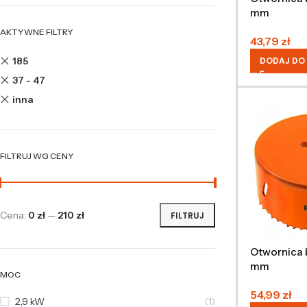
mm
AKTYWNE FILTRY
43,79
zł
185
DODAJ DO
37 - 47
inna
FILTRUJ WG CENY
Cena:
0 zł
—
210 zł
FILTRUJ
Otwornica 
mm
MOC
54,99
zł
2,9 kW
(1)