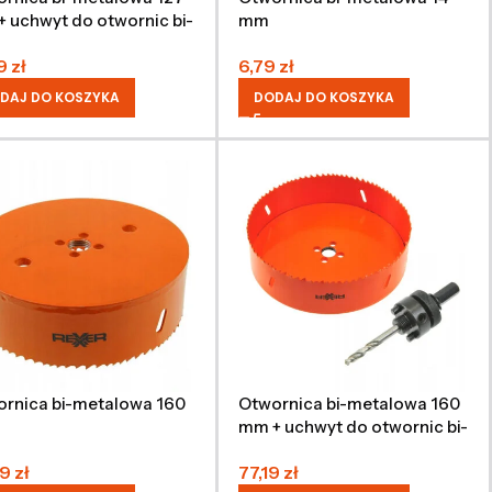
 uchwyt do otwornic bi-
mm
alowych 32-200 mm
19
zł
6,79
zł
DAJ DO KOSZYKA
DODAJ DO KOSZYKA
rnica bi-metalowa 160
Otwornica bi-metalowa 160
mm + uchwyt do otwornic bi-
metalowych 32-200 mm
79
zł
77,19
zł