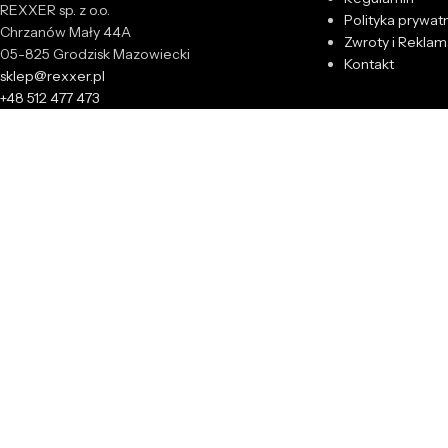
REXXER sp. z o.o.
Polityka prywat
Chrzanów Mały 44A
Zwroty i Reklam
05-825 Grodzisk Mazowiecki
Kontakt
sklep@rexxer.pl
+48 512 477 473