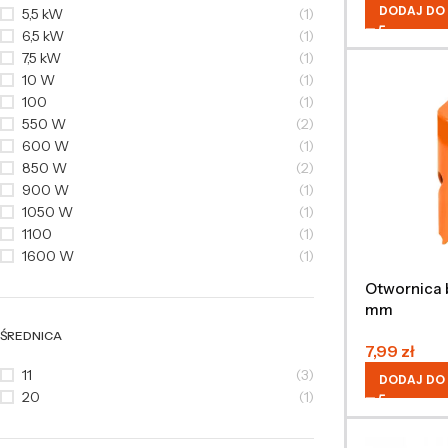
DODAJ DO
5,5 kW
(1)
6,5 kW
(1)
7,5 kW
(1)
10 W
(1)
100
(1)
550 W
(2)
600 W
(1)
850 W
(2)
900 W
(1)
1050 W
(1)
1100
(1)
1600 W
(1)
Otwornica 
mm
ŚREDNICA
7,99
zł
11
(3)
DODAJ DO
20
(1)