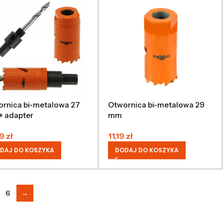
rnica bi-metalowa 27
Otwornica bi-metalowa 29
+ adapter
mm
09
zł
11,19
zł
DAJ DO KOSZYKA
DODAJ DO KOSZYKA
6
→