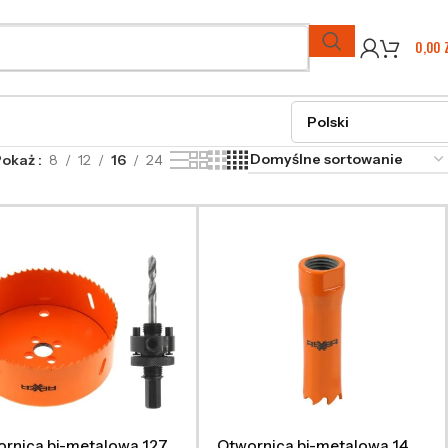
0,00
Pokaż
8
12
16
24
rnica bi-metalowa 127
Otwornica bi-metalowa 14