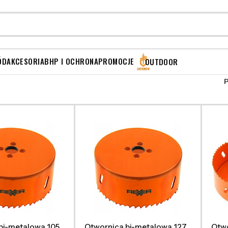
ÓD
AKCESORIA
BHP I OCHRONA
PROMOCJE
OUTDOOR
bi-metalowa 105
Otwornica bi-metalowa 127
Otwo