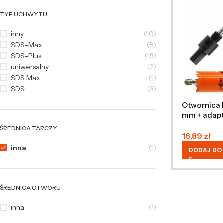
TYP UCHWYTU
inny
(10)
SDS-Max
(8)
SDS-Plus
(15)
uniwersalny
(2)
SDS Max
(1)
SDS+
(3)
Otwornica 
mm + adapt
ŚREDNICA TARCZY
16,89
zł
inna
(1)
DODAJ DO
ŚREDNICA OTWORU
inna
(1)