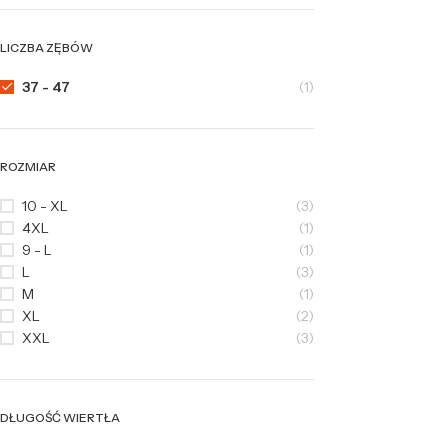
LICZBA ZĘBÓW
37 - 47
(1)
ROZMIAR
10 - XL
(3)
4XL
(1)
9 - L
(1)
L
(3)
M
(1)
XL
(2)
XXL
(3)
DŁUGOŚĆ WIERTŁA