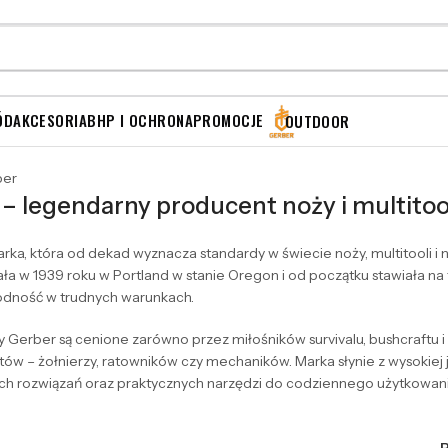
ÓD
AKCESORIA
BHP I OCHRONA
PROMOCJE
OUTDOOR
– legendarny producent noży i multitoo
rka, która od dekad wyznacza standardy w świecie noży, multitooli i
ła w 1939 roku w Portland w stanie Oregon i od początku stawiała na 
odność w trudnych warunkach.
 Gerber są cenione zarówno przez miłośników survivalu, bushcraftu i tu
stów – żołnierzy, ratowników czy mechaników. Marka słynie z wysokiej 
 rozwiązań oraz praktycznych narzędzi do codziennego użytkowania 