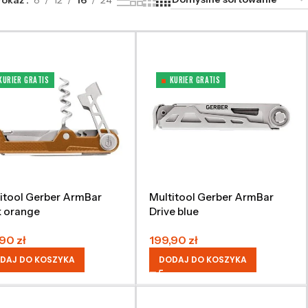
Pokaż
8
12
16
24
KURIER GRATIS
KURIER GRATIS
itool Gerber ArmBar
Multitool Gerber ArmBar
k orange
Drive blue
,90
zł
199,90
zł
DAJ DO KOSZYKA
DODAJ DO KOSZYKA