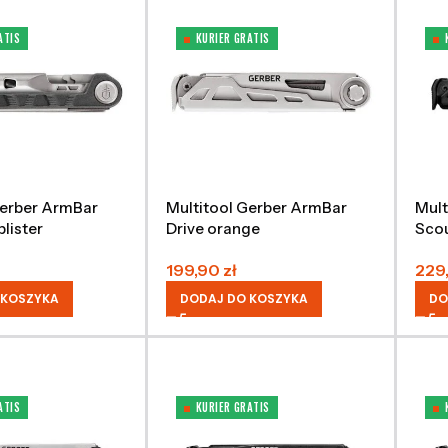
ATIS
KURIER GRATIS
Gerber ArmBar
Multitool Gerber ArmBar
Mult
blister
Drive orange
Scou
199,90
zł
229
 KOSZYKA
DODAJ DO KOSZYKA
DO
ATIS
KURIER GRATIS