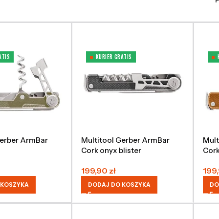
ATIS
KURIER GRATIS
Gerber ArmBar
Multitool Gerber ArmBar
Mult
Cork onyx blister
Cor
199,90
zł
199
 KOSZYKA
DODAJ DO KOSZYKA
DO