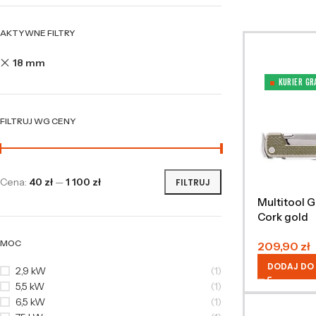
AKTYWNE FILTRY
18 mm
KURIER GR
FILTRUJ WG CENY
Cena:
40 zł
—
1 100 zł
FILTRUJ
Multitool 
Cork gold
MOC
209,90
zł
DODAJ DO
2,9 kW
(1)
5,5 kW
(1)
6,5 kW
(1)