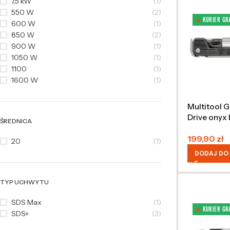
7,5 kW
(1)
550 W
(2)
KURIER GR
600 W
(1)
850 W
(2)
900 W
(1)
1050 W
(1)
1100
(1)
1600 W
(1)
Multitool 
Drive onyx 
ŚREDNICA
199,90
zł
20
(1)
DODAJ DO
TYP UCHWYTU
SDS Max
(1)
KURIER GR
SDS+
(3)