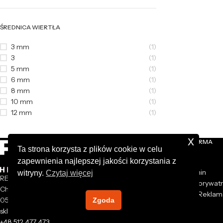
ŚREDNICA WIERTŁA
3 mm
(1)
3
(1)
5 mm
(1)
6 mm
(1)
8 mm
(1)
10 mm
(1)
12 mm
(1)
x
NASZA FIRMA
Ta strona korzysta z plików cookie w celu
zapewnienia najlepszej jakości korzystania z
O nas
Regulamin
witryny.
Czytaj więcej
REXXER sp. z o.o.
Polityka prywat
Chrzanów Mały 44A
Zwroty i Reklam
05-825 Grodzisk Mazowiecki
Zgoda
Kontakt
sklep@rexxer.pl
+48 512 477 473