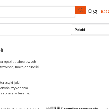
0,00
li
 narzędzi outdoorowych.
trwałość, funkcjonalność
rystyki, jak i
jakości wykonania,
i pracy w terenie.