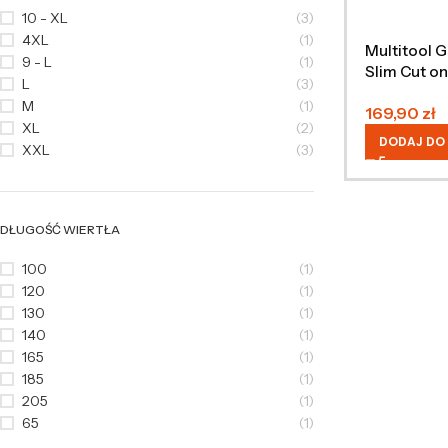
10 - XL
(3)
4XL
(1)
Multitool 
9 - L
(1)
Slim Cut o
L
(3)
M
(1)
169,90
zł
XL
(2)
DODAJ DO
XXL
(3)
DŁUGOŚĆ WIERTŁA
100
(1)
120
(1)
130
(1)
140
(1)
165
(1)
185
(1)
205
(1)
65
(1)