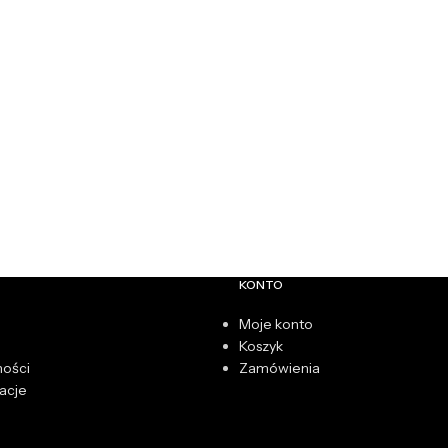
KONTO
Moje konto
Koszyk
ności
Zamówienia
acje