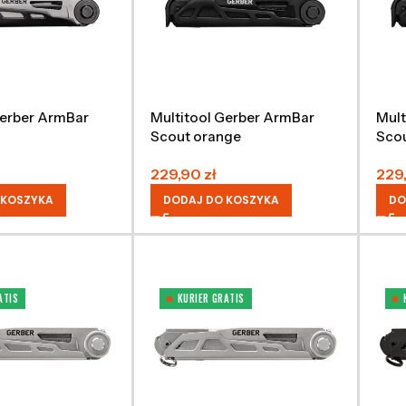
Gerber ArmBar
Multitool Gerber ArmBar
Mult
Scout orange
Scou
229,90
zł
229
 KOSZYKA
DODAJ DO KOSZYKA
DO
ATIS
KURIER GRATIS