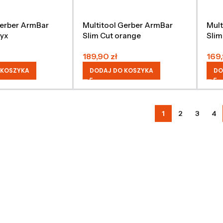
Gerber ArmBar
Multitool Gerber ArmBar
Mult
nyx
Slim Cut orange
Slim
189,90
zł
169
 KOSZYKA
DODAJ DO KOSZYKA
DO
1
2
3
4