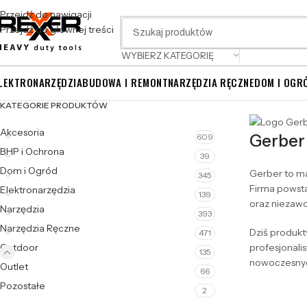
Przejdź do nawigacji
Przejdź do głównej treści
WYBIERZ KATEGORIĘ
LEKTRONARZĘDZIA
BUDOWA I REMONT
NARZĘDZIA RĘCZNE
DOM I OGR
KATEGORIE PRODUKTÓW
Akcesoria
Gerber 
609
BHP i Ochrona
39
Dom i Ogród
Gerber to ma
345
Firma powsta
Elektronarzędzia
139
oraz niezaw
Narzędzia
393
Narzędzia Ręczne
Dziś produkty
471
Outdoor
profesjonali
135
nowoczesnych
Outlet
66
Pozostałe
2