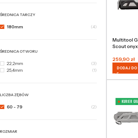
ŚREDNICA TARCZY
180mm
(4)
Multitool 
Scout onyx
ŚREDNICA OTWORU
259,90
zł
22,2mm
(3)
DODAJ DO
25,4mm
(1)
LICZBA ZĘBÓW
KURIER GR
60 - 79
(2)
ROZMIAR