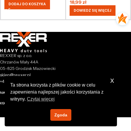
18,99
zł
DODAJ DO KOSZYKA
DOWIEDZ SIĘ WIĘCEJ
REXXER sp. z o.o.
Chrzanów Mały 44A
05-825 Grodzisk Mazowiecki
sklep@rexxer.pl
x
+48 512 477 473
Ta strona korzysta z plików cookie w celu
zapewnienia najlepszej jakości korzystania z
NASZA FIRMA
witryny.
Czytaj więcej
KONTO
Zgoda