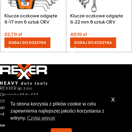
Klucze oczkowe odgięte
Klucze oczkowe odgięte
6-17 mm 6 sztuk CRV
6-22 mm 8 sztuk CRV
32,79
zł
49,19
zł
DODAJ DO KOSZYKA
DODAJ DO KOSZYKA
REXXER sp. z o.o.
Chrzanów Mały 44A
x
05-825 Grodzisk Mazowiecki
Ta strona korzysta z plików cookie w celu
sklep@rexxer.pl
zapewnienia najlepszej jakości korzystania z
+48 512 477 473
witryny.
Czytaj więcej
NASZA FIRMA