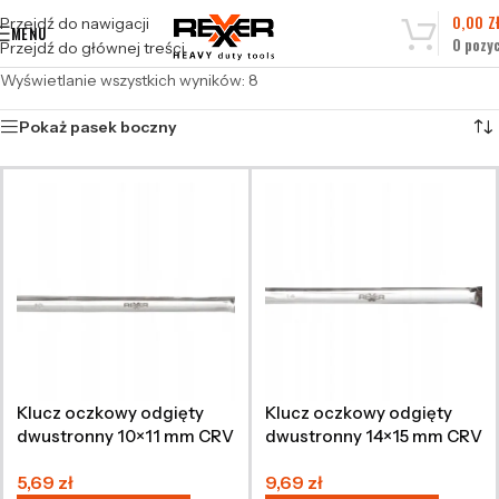
0,00
Z
Przejdź do nawigacji
MENU
0
pozyc
Przejdź do głównej treści
Wyświetlanie wszystkich wyników: 8
Pokaż pasek boczny
Klucz oczkowy odgięty
Klucz oczkowy odgięty
dwustronny 10×11 mm CRV
dwustronny 14×15 mm CRV
5,69
zł
9,69
zł