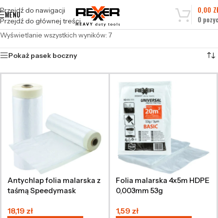
0,00
Z
Przejdź do nawigacji
MENU
0
pozyc
Przejdź do głównej treści
Wyświetlanie wszystkich wyników: 7
Pokaż pasek boczny
Antychlap folia malarska z
Folia malarska 4x5m HDPE
taśmą Speedymask
0,003mm 53g
2700mm x 17m
18,19
zł
1,59
zł