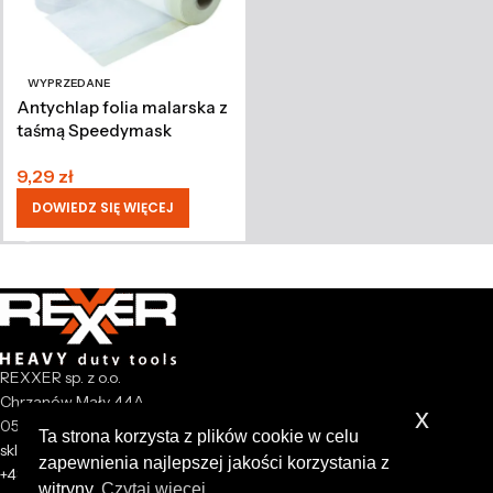
WYPRZEDANE
Antychlap folia malarska z
taśmą Speedymask
550mm x 20m
9,29
zł
DOWIEDZ SIĘ WIĘCEJ
REXXER sp. z o.o.
Chrzanów Mały 44A
x
05-825 Grodzisk Mazowiecki
Ta strona korzysta z plików cookie w celu
sklep@rexxer.pl
zapewnienia najlepszej jakości korzystania z
+48 512 477 473
witryny.
Czytaj więcej