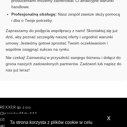
producentami możemy zaoferować Ci atrakcyjne warunki
handlowe.
Profesjonalną obsługę:
Nasz zespół zawsze służy pomocą
i dba o Twoje potrzeby.
Zapraszamy do podjęcia współpracy z nami! Skontaktuj się już
dziś, aby poznać szczegóły naszej oferty i uzgodnić warunki
umowy. Jesteśmy gotowi sprostać Twoim oczekiwaniom i
wspólnie osiągnąć sukces na rynku.
Nie czekaj! Zainwestuj w przyszłość swojego biznesu i dołącz do
grona naszych zadowolonych partnerów. Zadzwoń lub napisz do
nas już teraz!
REXXER sp. z o.o.
Chrzanów Mały 44A
x
05-825 Grodzisk Mazowiecki
Ta strona korzysta z plików cookie w celu
sklep@rexxer.pl