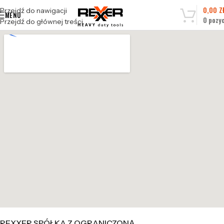
0,00
Z
Przejdź do nawigacji
MENU
0
pozyc
Przejdź do głównej treści
REXXER SPÓŁKA Z OGRANICZONĄ