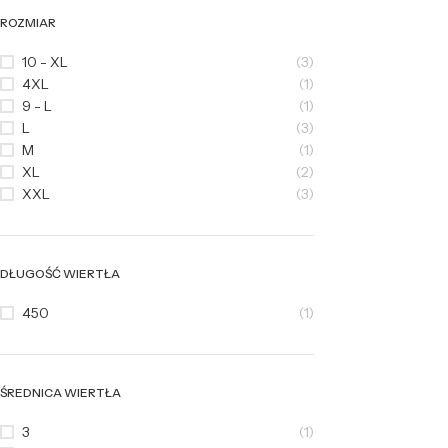
ROZMIAR
10 - XL
(3)
4XL
(1)
9 - L
(1)
L
(3)
M
(1)
XL
(2)
XXL
(3)
DŁUGOŚĆ WIERTŁA
450
(1)
ŚREDNICA WIERTŁA
3
(1)