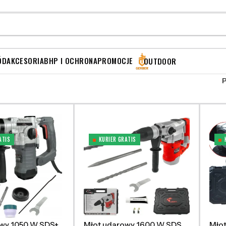
ÓD
AKCESORIA
BHP I OCHRONA
PROMOCJE
OUTDOOR
ATIS
KURIER GRATIS
wy 1050 W SDS+
Młot udarowy 1600 W SDS
Mło