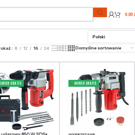
0,00
Pokaż
8
12
16
24
KURIER GRATIS
KURIER GRATIS
t udarowy 850 W SDS+
WYPRZEDANE