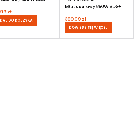
Młot udarowy 850W SDS+
,99
zł
389,99
zł
DAJ DO KOSZYKA
DOWIEDZ SIĘ WIĘCEJ