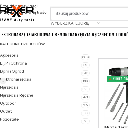
Przejdź do nawigacji
Przejdź do głównej treści
WYBIERZ KATEGORIĘ
LEKTRONARZĘDZIA
BUDOWA I REMONT
NARZĘDZIA RĘCZNE
DOM I OGR
KATEGORIE PRODUKTÓW
Akcesoria
609
BHP i Ochrona
39
Dom i Ogród
345
Elektronarzędzia
KURIER GR
139
Narzędzia
393
Narzędzia Ręczne
471
Outdoor
135
Outlet
66
Pozostałe
2
Młot udaro