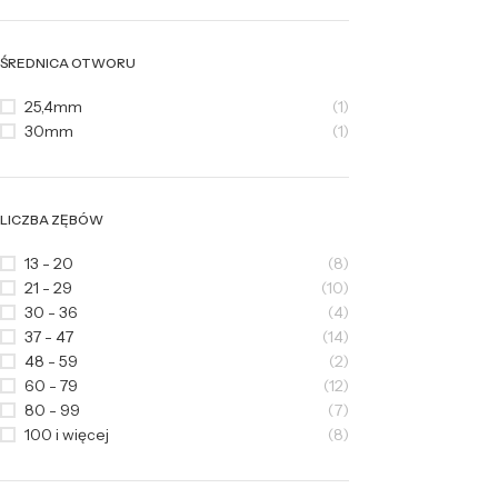
ŚREDNICA OTWORU
25,4mm
(1)
30mm
(1)
LICZBA ZĘBÓW
13 - 20
(8)
21 - 29
(10)
30 - 36
(4)
37 - 47
(14)
48 - 59
(2)
60 - 79
(12)
80 - 99
(7)
100 i więcej
(8)