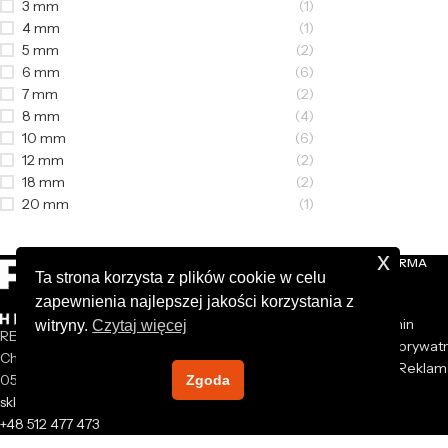
3 mm
(1)
4 mm
(1)
5 mm
(2)
6 mm
(6)
7 mm
(2)
8 mm
(4)
10 mm
(6)
12 mm
(2)
18 mm
(2)
20 mm
(1)
x
NASZA FIRMA
Ta strona korzysta z plików cookie w celu
zapewnienia najlepszej jakości korzystania z
O nas
Regulamin
witryny.
Czytaj więcej
REXXER sp. z o.o.
Polityka prywat
Chrzanów Mały 44A
Zwroty i Reklam
05-825 Grodzisk Mazowiecki
Zgoda
Kontakt
sklep@rexxer.pl
+48 512 477 473