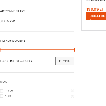
199,99
zł
AKTYWNE FILTRY
DODAJ DO
6,5 kW
FILTRUJ WG CENY
Cena:
190 zł
—
390 zł
FILTRUJ
MOC
10 W
(1)
100
(1)