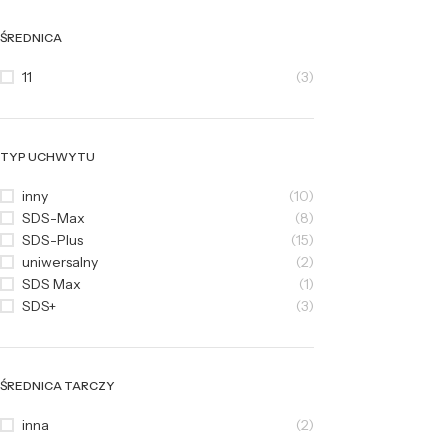
ŚREDNICA
11
(3)
TYP UCHWYTU
inny
(10)
SDS-Max
(8)
SDS-Plus
(15)
uniwersalny
(2)
SDS Max
(1)
SDS+
(3)
ŚREDNICA TARCZY
inna
(2)