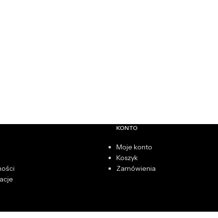
KONTO
Moje konto
Koszyk
ności
Zamówienia
acje