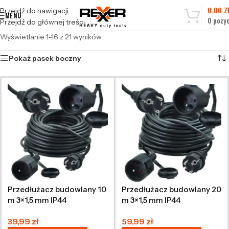
0,00
Z
Przejdź do nawigacji
MENU
0
pozyc
Przejdź do głównej treści
Wyświetlanie 1–16 z 21 wyników
Pokaż pasek boczny
Przedłużacz budowlany 10
Przedłużacz budowlany 20
m 3×1,5 mm IP44
m 3×1,5 mm IP44
39,99
zł
59,99
zł