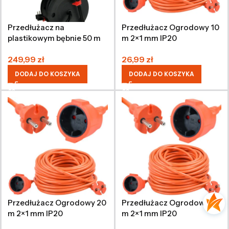
Przedłużacz na
Przedłużacz Ogrodowy 10
plastikowym bębnie 50 m
m 2×1 mm IP20
3×1.5 mm IP20
249,99
zł
26,99
zł
DODAJ DO KOSZYKA
DODAJ DO KOSZYKA
Przedłużacz Ogrodowy 20
Przedłużacz Ogrodowy 30
m 2×1 mm IP20
m 2×1 mm IP20