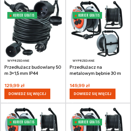
KURIER GRATIS
KURIER GRATIS
WYPRZEDANE
WYPRZEDANE
Przedłużacz budowlany 50
Przedłużacz na
m 3×1,5 mm IP44
metalowym bębnie 30 m
3×1,5 mm IP44
129,99
zł
149,99
zł
DOWIEDZ SIĘ WIĘCEJ
DOWIEDZ SIĘ WIĘCEJ
KURIER GRATIS
KURIER GRATIS