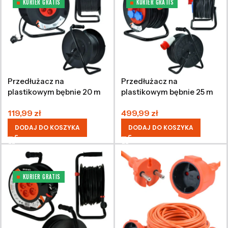
KURIER GRATIS
KURIER GRATIS
Przedłużacz na
Przedłużacz na
plastikowym bębnie 20 m
plastikowym bębnie 25 m
3×1.5 mm IP20
5×2,5 mm 400 V IP44
119,99
zł
499,99
zł
DODAJ DO KOSZYKA
DODAJ DO KOSZYKA
KURIER GRATIS