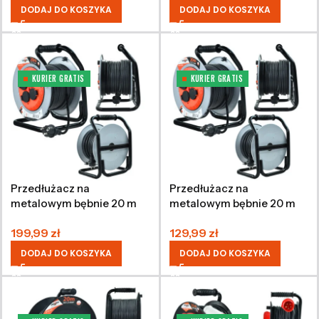
DODAJ DO KOSZYKA
DODAJ DO KOSZYKA
KURIER GRATIS
KURIER GRATIS
Przedłużacz na
Przedłużacz na
metalowym bębnie 20 m
metalowym bębnie 20 m
3×2,5 mm IP44
3×1,5 mm IP44
199,99
zł
129,99
zł
DODAJ DO KOSZYKA
DODAJ DO KOSZYKA