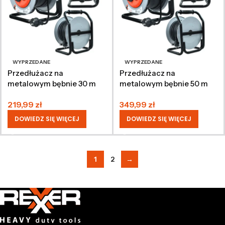
WYPRZEDANE
WYPRZEDANE
Przedłużacz na
Przedłużacz na
metalowym bębnie 30 m
metalowym bębnie 50 m
3×2,5 mm IP44
3×2,5 mm IP44
219,99
zł
349,99
zł
DOWIEDZ SIĘ WIĘCEJ
DOWIEDZ SIĘ WIĘCEJ
1
2
→