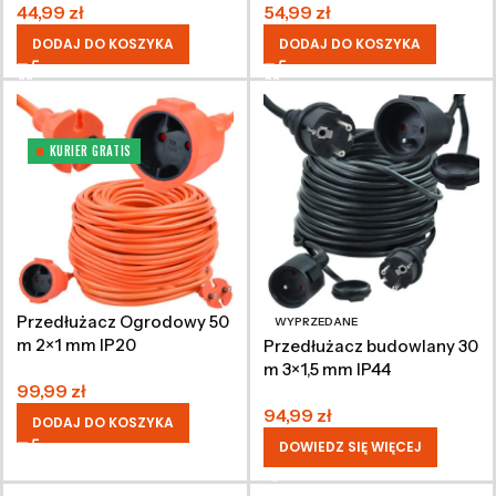
44,99
zł
54,99
zł
DODAJ DO KOSZYKA
DODAJ DO KOSZYKA
KURIER GRATIS
Przedłużacz Ogrodowy 50
WYPRZEDANE
m 2×1 mm IP20
Przedłużacz budowlany 30
m 3×1,5 mm IP44
99,99
zł
94,99
zł
DODAJ DO KOSZYKA
DOWIEDZ SIĘ WIĘCEJ