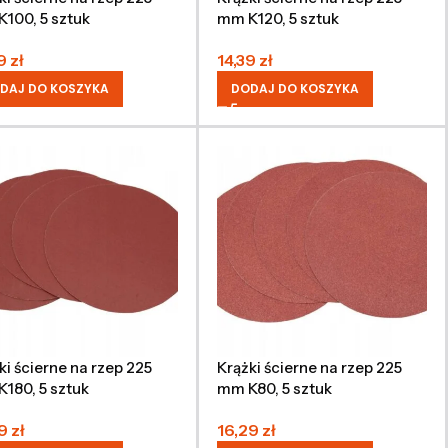
100, 5 sztuk
mm K120, 5 sztuk
69
zł
14,39
zł
DAJ DO KOSZYKA
DODAJ DO KOSZYKA
ki ścierne na rzep 225
Krążki ścierne na rzep 225
180, 5 sztuk
mm K80, 5 sztuk
99
zł
16,29
zł