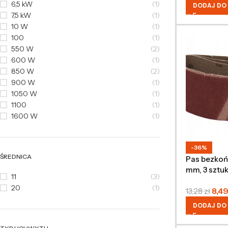
6,5 kW
(1)
DODAJ DO
7,5 kW
(1)
10 W
(1)
100
(1)
550 W
(2)
600 W
(1)
850 W
(2)
900 W
(1)
1050 W
(1)
1100
(1)
1600 W
(1)
-36%
ŚREDNICA
Pas bezko
mm, 3 sztuk
11
(3)
20
(1)
8,4
13,28
zł
DODAJ DO