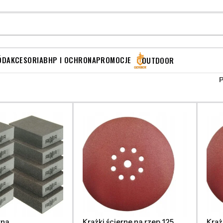
ÓD
AKCESORIA
BHP I OCHRONA
PROMOCJE
OUTDOOR
rna
Krążki ścierne na rzep 125
Krąż