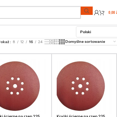
0,00
Pokaż
8
12
16
24
ki ścierne na rzep 225
Krążki ścierne na rzep 225