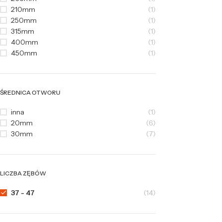
210mm
(1)
250mm
(1)
315mm
(1)
400mm
(1)
450mm
(1)
ŚREDNICA OTWORU
inna
(1)
20mm
(6)
30mm
(7)
LICZBA ZĘBÓW
37 - 47
(14)