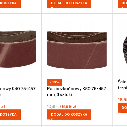
 KOSZYKA
DODAJ DO KOSZYKA
DO
Ście
-36%
trzp
ńcowy K40 75×457
Pas bezkońcowy K80 75×457
mm
i
mm, 3 sztuki
16,
9
zł
6,99
zł
10,89
zł
DO
 KOSZYKA
DODAJ DO KOSZYKA