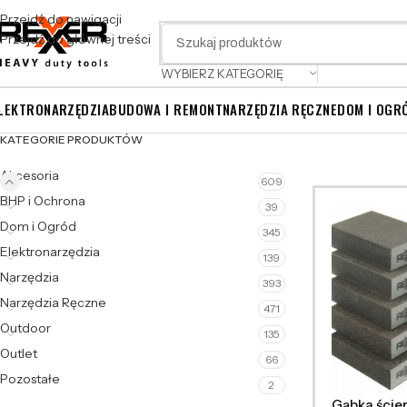
Przejdź do nawigacji
Przejdź do głównej treści
WYBIERZ KATEGORIĘ
LEKTRONARZĘDZIA
BUDOWA I REMONT
NARZĘDZIA RĘCZNE
DOM I OGR
KATEGORIE PRODUKTÓW
Akcesoria
609
BHP i Ochrona
39
Dom i Ogród
345
Elektronarzędzia
139
Narzędzia
393
Narzędzia Ręczne
471
Outdoor
135
Outlet
66
Pozostałe
2
Gąbka ście