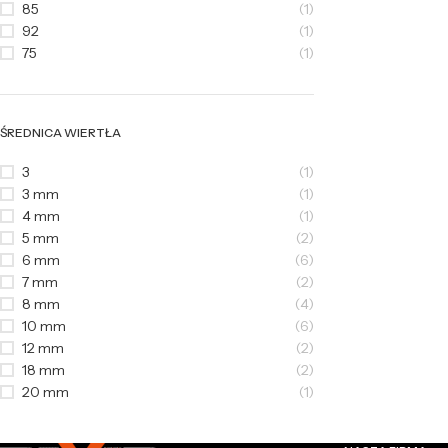
85
(1)
92
(1)
75
(1)
ŚREDNICA WIERTŁA
3
(1)
3 mm
(1)
4 mm
(1)
5 mm
(2)
6 mm
(6)
7 mm
(2)
8 mm
(4)
10 mm
(6)
12 mm
(2)
18 mm
(2)
20 mm
(1)