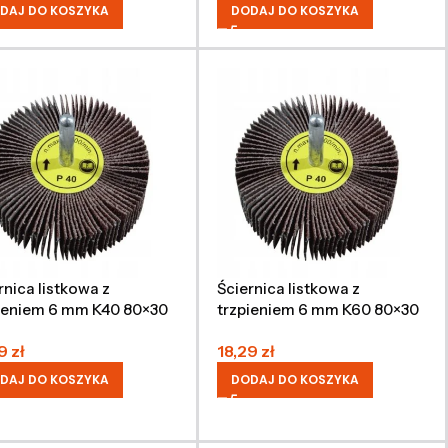
DAJ DO KOSZYKA
DODAJ DO KOSZYKA
rnica listkowa z
Ściernica listkowa z
ieniem 6 mm K40 80×30
trzpieniem 6 mm K60 80×30
mm
59
zł
18,29
zł
DAJ DO KOSZYKA
DODAJ DO KOSZYKA