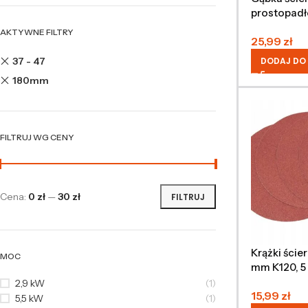
prostopadł
100x68x25 
AKTYWNE FILTRY
25,99
zł
37 - 47
DODAJ DO
180mm
FILTRUJ WG CENY
Cena:
0 zł
—
30 zł
FILTRUJ
Krążki ście
MOC
mm K120, 5
2,9 kW
(1)
15,99
zł
5,5 kW
(1)