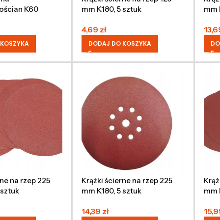
ościan K60
mm K180, 5 sztuk
mm K
mm, 10 sztuk
4,69
zł
13,
 KOSZYKA
DODAJ DO KOSZYKA
DO
rne na rzep 225
Krążki ścierne na rzep 225
Krąż
 sztuk
mm K180, 5 sztuk
mm K
14,39
zł
15,