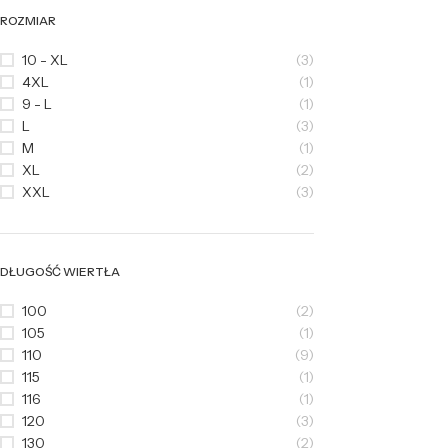
ROZMIAR
10 - XL
(3)
4XL
(1)
9 - L
(1)
L
(3)
M
(1)
XL
(2)
XXL
(3)
DŁUGOŚĆ WIERTŁA
100
(2)
105
(1)
110
(9)
115
(1)
116
(1)
120
(3)
130
(2)