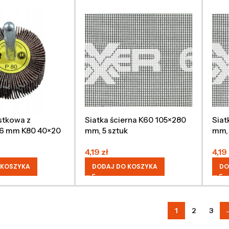
istkowa z
Siatka ścierna K60 105×280
Siat
 6 mm K80 40×20
mm, 5 sztuk
mm, 
4,19
zł
4,19
 KOSZYKA
DODAJ DO KOSZYKA
DO
1
2
3