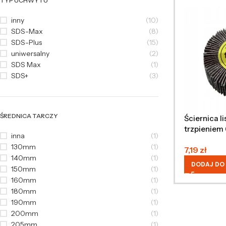
TYP UCHWYTU
inny
(10)
SDS-Max
(8)
SDS-Plus
(15)
uniwersalny
(2)
SDS Max
(1)
SDS+
(3)
ŚREDNICA TARCZY
Ściernica l
trzpieniem
inna
(1)
mm
130mm
(1)
7,19
zł
140mm
(1)
DODAJ DO
150mm
(1)
160mm
(1)
180mm
(1)
190mm
(1)
200mm
(1)
205mm
(1)