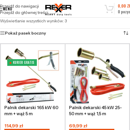
0,00
Z
Przejdź do nawigacji
MENU
0
pozyc
Przejdź do głównej treści
Wyświetlanie wszystkich wyników: 3
Pokaż pasek boczny
KURIER GRATIS
Palnik dekarski 165 kW 60
Palnik dekarski 45 kW 25-
mm + wąż 5 m
50 mm + wąż 1,5 m
114,99
zł
69,99
zł