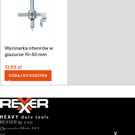
Wycinarka otworów w
glazurze 10–50 mm
13,99
zł
DODAJ DO KOSZYKA
REXXER sp. z o.o.
Chrzanów Mały 44A
x