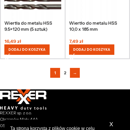
Wiertła do metalu HSS
Wiertło do metalu HSS
9.5×120 mm (5 sztuk)
10,0 x 185 mm
16,49
zł
7,49
zł
DODAJ DO KOSZYKA
DODAJ DO KOSZYKA
1
2
→
REXXER sp. z o.o.
Chrzanów Mały 44A
x
05-825 Grodzisk Mazowiecki
Ta strona korzysta z plików cookie w celu