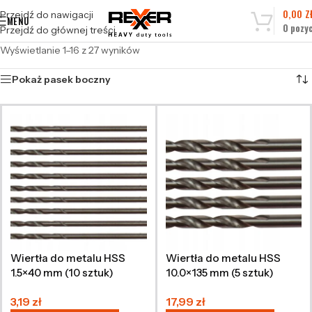
0,00
Z
Przejdź do nawigacji
MENU
0
pozyc
Przejdź do głównej treści
Wyświetlanie 1–16 z 27 wyników
Pokaż pasek boczny
Wiertła do metalu HSS
Wiertła do metalu HSS
1.5×40 mm (10 sztuk)
10.0×135 mm (5 sztuk)
3,19
zł
17,99
zł