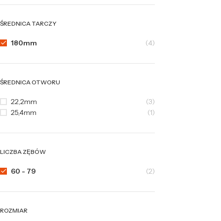
ŚREDNICA TARCZY
180mm
(4)
ŚREDNICA OTWORU
22,2mm
(3)
25,4mm
(1)
LICZBA ZĘBÓW
60 - 79
(2)
ROZMIAR