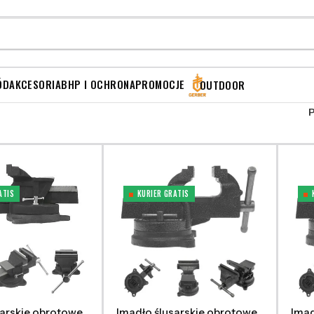
ÓD
AKCESORIA
BHP I OCHRONA
PROMOCJE
OUTDOOR
ATIS
KURIER GRATIS
sarskie obrotowe
Imadło ślusarskie obrotowe
Imad