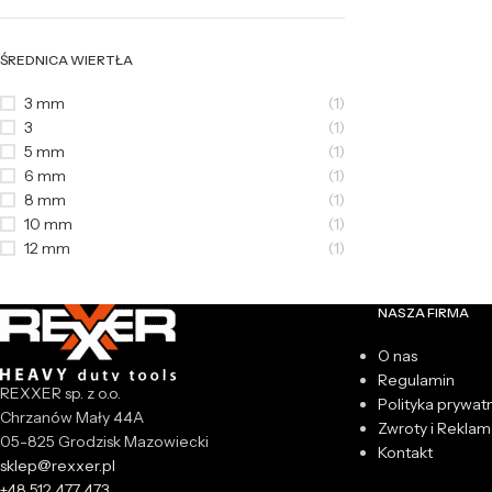
ŚREDNICA WIERTŁA
3 mm
(1)
3
(1)
5 mm
(1)
6 mm
(1)
8 mm
(1)
10 mm
(1)
12 mm
(1)
NASZA FIRMA
O nas
Regulamin
REXXER sp. z o.o.
Polityka prywat
Chrzanów Mały 44A
Zwroty i Reklam
05-825 Grodzisk Mazowiecki
Kontakt
sklep@rexxer.pl
+48 512 477 473