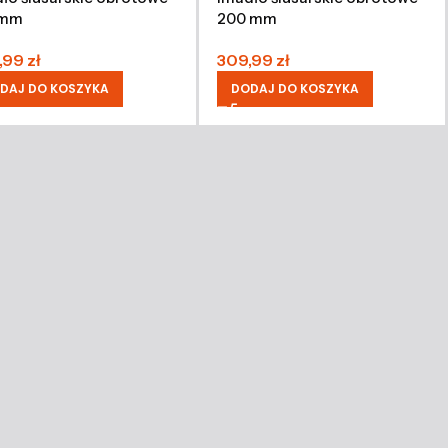
 mm
200 mm
,99
zł
309,99
zł
DAJ DO KOSZYKA
DODAJ DO KOSZYKA