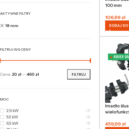
100 mm
AKTYWNE FILTRY
106,99
zł
18 mm
DODAJ DO
FILTRUJ WG CENY
KURIER GR
Cena:
20 zł
—
460 zł
FILTRUJ
MOC
Imadło ślus
2,9 kW
(1)
wielofunkc
5,5 kW
(1)
360° 120 
6,5 kW
(1)
459,99
zł