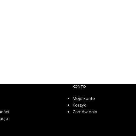
KONTO
Moje konto
Koszyk
ności
Zamówienia
acje