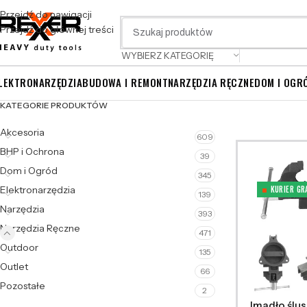
Przejdź do nawigacji
Przejdź do głównej treści
WYBIERZ KATEGORIĘ
LEKTRONARZĘDZIA
BUDOWA I REMONT
NARZĘDZIA RĘCZNE
DOM I OGR
KATEGORIE PRODUKTÓW
Akcesoria
609
BHP i Ochrona
39
Dom i Ogród
345
Elektronarzędzia
KURIER GR
139
Narzędzia
393
Narzędzia Ręczne
471
Outdoor
135
Outlet
66
Pozostałe
2
Imadło ślu