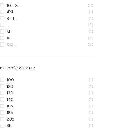
10 - XL
(3)
4XL
(1)
9 - L
(1)
L
(3)
M
(1)
XL
(2)
XXL
(3)
DŁUGOŚĆ WIERTŁA
100
(1)
120
(1)
130
(1)
140
(1)
165
(1)
185
(1)
205
(1)
65
(1)