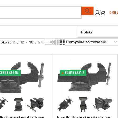
0,00
Pokaż
8
12
16
24
KURIER GRATIS
KURIER GRATIS
ło ślusarskie obrotowe
Imadło ślusarskie obrotowe