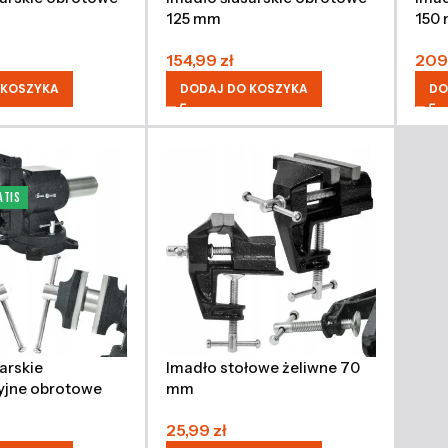
125 mm
150
154,99
zł
209
 KOSZYKA
DODAJ DO KOSZYKA
DO
ATIS
arskie
Imadło stołowe żeliwne 70
yjne obrotowe
mm
mm
25,99
zł