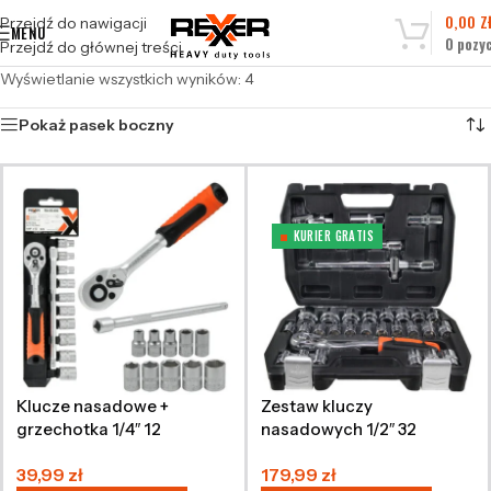
0,00
Z
Przejdź do nawigacji
MENU
0
pozyc
Przejdź do głównej treści
Wyświetlanie wszystkich wyników: 4
Pokaż pasek boczny
KURIER GRATIS
Klucze nasadowe +
Zestaw kluczy
grzechotka 1/4″ 12
nasadowych 1/2″ 32
elementów CRV
elementy
39,99
zł
179,99
zł