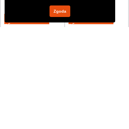
55,99
zł
29,99
zł
Zgoda
DODAJ DO KOSZYKA
DODAJ DO KOSZYKA
1
2
3
4
5
→
REXXER sp. z o.o.
Chrzanów Mały 44A
05-825 Grodzisk Mazowiecki
sklep@rexxer.pl
+48 512 477 473
NASZA FIRMA
KONTO