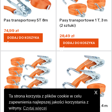
Pas transportowy 5T 8m
Pasy transportowe 1 T, 3 m
(2 sztuki)
74,99
zł
28,49
zł
DODAJ DO KOSZYKA
DODAJ DO KOSZYKA
x
Ta strona korzysta z plików cookie w celu
zapewnienia najlepszej jakości korzystania z
Pasy transportowe 1 T, 3 m
Pasy transportowe 1 T, 4 m
witryny.
Czytaj więcej
(4 sztuki)
(2 sztuki)