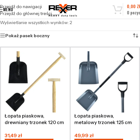
0,00
Z
Przejdź do nawigacji
MENU
0
pozyc
Przejdź do głównej treści
Wyświetlanie wszystkich wyników: 2
Pokaż pasek boczny
Łopata piaskowa,
Łopata piaskowa,
drewniany trzonek 120 cm
metalowy trzonek 125 cm
31,49
zł
49,99
zł