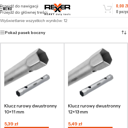
0,00
Z
Przejdź do nawigacji
MENU
0
pozyc
Przejdź do głównej treści
Wyświetlanie wszystkich wyników: 12
Pokaż pasek boczny
Klucz rurowy dwustronny
Klucz rurowy dwustronny
10×11 mm
12×13 mm
5,39
zł
5,49
zł