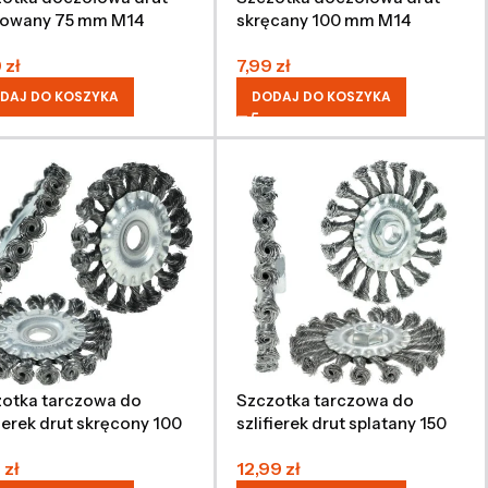
bowany 75 mm M14
skręcany 100 mm M14
9
zł
7,99
zł
DAJ DO KOSZYKA
DODAJ DO KOSZYKA
otka tarczowa do
Szczotka tarczowa do
fierek drut skręcony 100
szlifierek drut splatany 150
mm M14
9
zł
12,99
zł