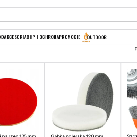
ÓD
AKCESORIA
BHP I OCHRONA
PROMOCJE
OUTDOOR
ki na rzep 125 mm
Gąbka polerska 120 mm
Szcz