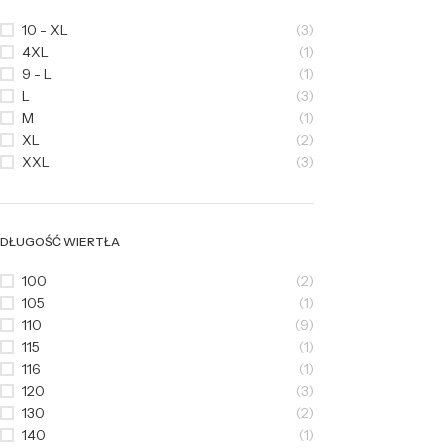
10 - XL
(3)
4XL
(1)
9 - L
(1)
L
(3)
M
(1)
XL
(2)
XXL
(3)
DŁUGOŚĆ WIERTŁA
100
(2)
105
(1)
110
(9)
115
(1)
116
(1)
120
(3)
130
(2)
140
(1)