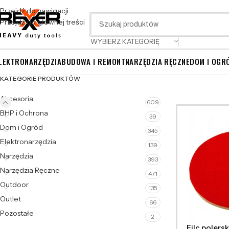
Przejdź do nawigacji
Przejdź do głównej treści
WYBIERZ KATEGORIĘ
LEKTRONARZĘDZIA
BUDOWA I REMONT
NARZĘDZIA RĘCZNE
DOM I OGR
KATEGORIE PRODUKTÓW
Akcesoria
609
BHP i Ochrona
39
Dom i Ogród
345
Elektronarzędzia
139
Narzędzia
393
Narzędzia Ręczne
471
Outdoor
135
Outlet
66
Pozostałe
2
Filc polers