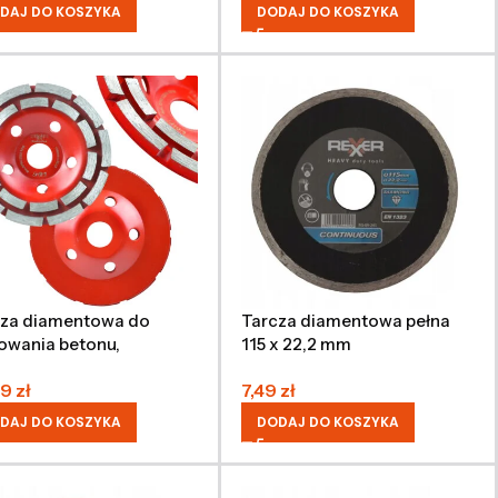
DAJ DO KOSZYKA
DODAJ DO KOSZYKA
cza diamentowa do
Tarcza diamentowa pełna
fowania betonu,
115 x 22,2 mm
egmentowa, 125 x 22,2
99
zł
7,49
zł
DAJ DO KOSZYKA
DODAJ DO KOSZYKA