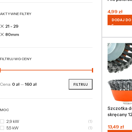
4,99
zł
AKTYWNE FILTRY
DODAJ DO
21 - 29
80mm
FILTRUJ WG CENY
Cena:
0 zł
—
160 zł
FILTRUJ
Szczotka d
MOC
skręcany 1
2,9 kW
(1)
13,49
zł
5,5 kW
(1)