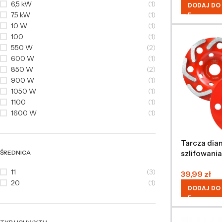
6,5 kW
(1)
DODAJ DO
7,5 kW
(1)
10 W
(1)
100
(1)
550 W
(2)
600 W
(1)
850 W
(2)
900 W
(1)
1050 W
(1)
1100
(1)
1600 W
(1)
Tarcza di
ŚREDNICA
szlifowania
Boomerang,
11
(3)
39,99
zł
20
(1)
DODAJ DO