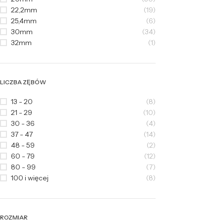
22,2mm
(19)
25,4mm
(6)
30mm
(34)
32mm
(1)
LICZBA ZĘBÓW
13 - 20
(8)
21 - 29
(10)
30 - 36
(4)
37 - 47
(14)
48 - 59
(2)
60 - 79
(12)
80 - 99
(7)
100 i więcej
(8)
ROZMIAR