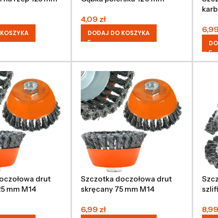
kar
4,09
zł
6,9
 KOSZYKA
DODAJ DO KOSZYKA
DO
oczołowa drut
Szczotka doczołowa drut
Szcz
25 mm M14
skręcany 75 mm M14
szli
mm
6,99
zł
8,9