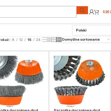
0,00
Pokaż
8
12
16
24
otka doczołowa drut
Szczotka doczołowa drut