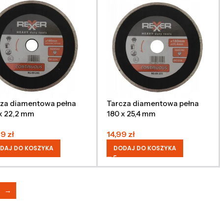
za diamentowa pełna
Tarcza diamentowa pełna
x 22,2 mm
180 x 25,4 mm
89
zł
14,99
zł
DAJ DO KOSZYKA
DODAJ DO KOSZYKA
→