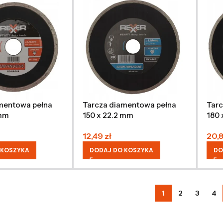
mentowa pełna
Tarcza diamentowa pełna
Tarc
 mm
150 x 22.2 mm
180 
12,49
zł
20,
 KOSZYKA
DODAJ DO KOSZYKA
DO
1
2
3
4