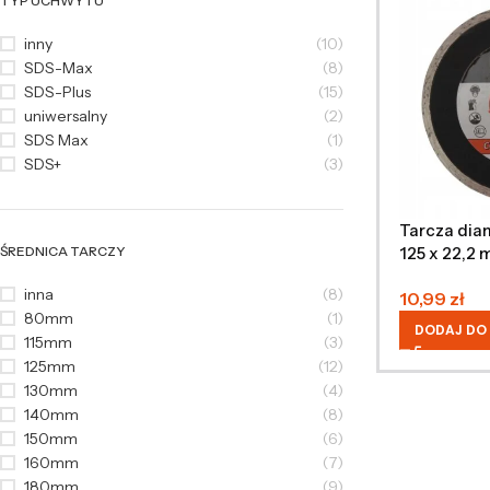
TYP UCHWYTU
inny
(10)
SDS-Max
(8)
SDS-Plus
(15)
uniwersalny
(2)
SDS Max
(1)
SDS+
(3)
Tarcza dia
125 x 22,2
ŚREDNICA TARCZY
inna
(8)
10,99
zł
80mm
(1)
DODAJ DO
115mm
(3)
125mm
(12)
130mm
(4)
140mm
(8)
150mm
(6)
160mm
(7)
180mm
(9)