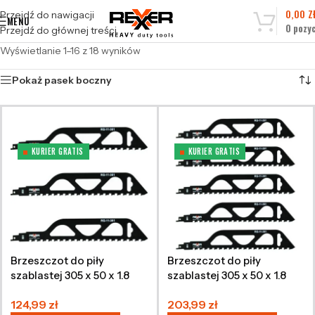
0,00
Z
Przejdź do nawigacji
MENU
0
pozyc
Przejdź do głównej treści
Wyświetlanie 1–16 z 18 wyników
Pokaż pasek boczny
KURIER GRATIS
KURIER GRATIS
Brzeszczot do piły
Brzeszczot do piły
szablastej 305 x 50 x 1.8
szablastej 305 x 50 x 1.8
mm HM 3 sztuki
mm HM 5 sztuk
124,99
zł
203,99
zł