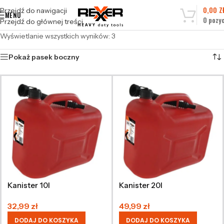
0,00
Z
Przejdź do nawigacji
MENU
0
pozyc
Przejdź do głównej treści
Wyświetlanie wszystkich wyników: 3
Pokaż pasek boczny
Kanister 10l
Kanister 20l
32,99
zł
49,99
zł
DODAJ DO KOSZYKA
DODAJ DO KOSZYKA