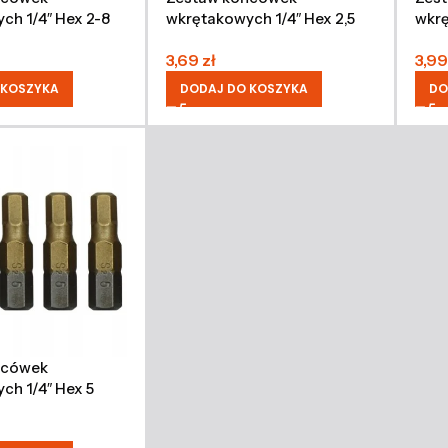
ch 1/4″ Hex 2-8
wkrętakowych 1/4″ Hex 2,5
wkrę
 6 sztuk
mm, 25 mm, 5 sztuk
mm, 
3,69
zł
3,9
 KOSZYKA
DODAJ DO KOSZYKA
DO
ńcówek
ch 1/4″ Hex 5
 5 sztuk