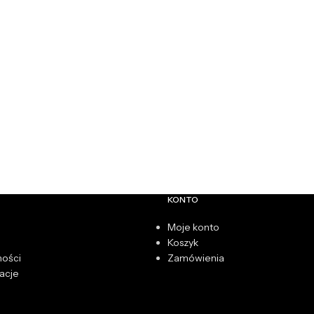
KONTO
Moje konto
Koszyk
ności
Zamówienia
acje