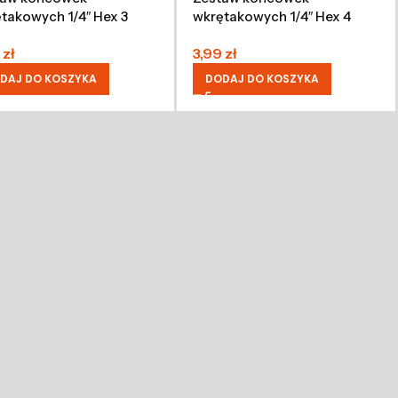
takowych 1/4″ Hex 3
wkrętakowych 1/4″ Hex 4
25 mm, 5 sztuk
mm, 25 mm, 5 sztuk
9
zł
3,99
zł
DAJ DO KOSZYKA
DODAJ DO KOSZYKA