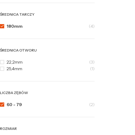
ŚREDNICA TARCZY
180mm
(4)
ŚREDNICA OTWORU
22,2mm
(3)
25,4mm
(1)
LICZBA ZĘBÓW
60 - 79
(2)
ROZMIAR