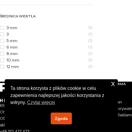
ŚREDNICA WIERTŁA
3 mm
(1)
3
(1)
5 mm
(1)
6 mm
(1)
8 mm
(1)
10 mm
(1)
12 mm
(1)
x
NASZA FIRMA
Ta strona korzysta z plików cookie w celu
zapewnienia najlepszej jakości korzystania z
O nas
Regulamin
witryny.
Czytaj więcej
REXXER sp. z o.o.
Polityka prywat
Chrzanów Mały 44A
Zwroty i Reklam
05-825 Grodzisk Mazowiecki
Zgoda
Kontakt
sklep@rexxer.pl
+48 512 477 473