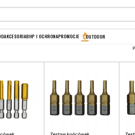
ÓD
AKCESORIA
BHP I OCHRONA
PROMOCJE
OUTDOOR
ńcówek
Zestaw końcówek
Zes