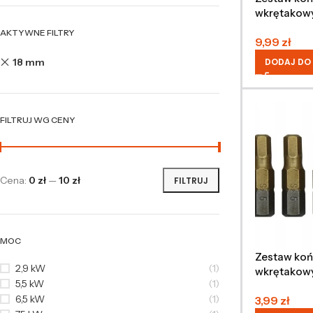
wkrętakowy
mm, 50 mm,
AKTYWNE FILTRY
9,99
zł
18 mm
DODAJ DO
FILTRUJ WG CENY
Cena:
0 zł
—
10 zł
FILTRUJ
MOC
Zestaw ko
2,9 kW
(1)
wkrętakowy
5,5 kW
(1)
mm, 25 mm,
6,5 kW
(1)
3,99
zł