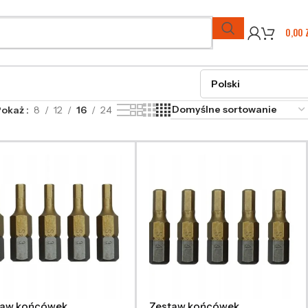
0,00
Pokaż
8
12
16
24
taw końcówek
Zestaw końcówek