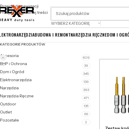
Przejdź do nawigacji
Przejdź do głównej treści
WYBIERZ KATEGORIĘ
LEKTRONARZĘDZIA
BUDOWA I REMONT
NARZĘDZIA RĘCZNE
DOM I OGR
KATEGORIE PRODUKTÓW
Akcesoria
609
BHP i Ochrona
39
Dom i Ogród
345
Elektronarzędzia
139
Narzędzia
393
Narzędzia Ręczne
471
Outdoor
135
Outlet
66
Pozostałe
2
Zestaw ko