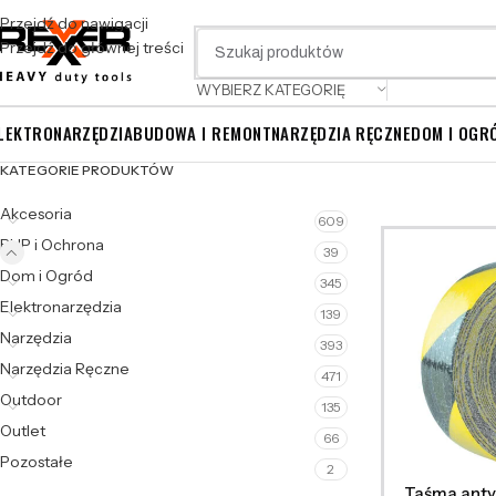
Przejdź do nawigacji
Przejdź do głównej treści
WYBIERZ KATEGORIĘ
LEKTRONARZĘDZIA
BUDOWA I REMONT
NARZĘDZIA RĘCZNE
DOM I OGR
KATEGORIE PRODUKTÓW
Akcesoria
609
BHP i Ochrona
39
Dom i Ogród
345
Elektronarzędzia
139
Narzędzia
393
Narzędzia Ręczne
471
Outdoor
135
Outlet
66
Pozostałe
2
Taśma anty