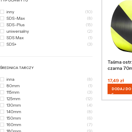
TYP UCHWYTU
inny
(10)
SDS-Max
(8)
SDS-Plus
(15)
uniwersalny
(2)
SDS Max
(1)
SDS+
(3)
Taśma ostr
czarna 70
ŚREDNICA TARCZY
inna
(8)
17,49
zł
80mm
(1)
DODAJ DO
115mm
(3)
125mm
(12)
130mm
(4)
140mm
(8)
150mm
(6)
160mm
(7)
180mm
(9)