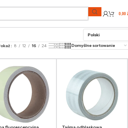
0,00
Pokaż
8
12
16
24
a fluorescencyjna
Taśma odblaskowa