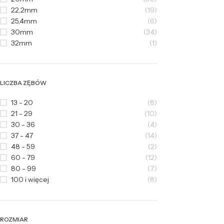
22,2mm
(19)
25,4mm
(6)
30mm
(34)
32mm
(1)
LICZBA ZĘBÓW
13 - 20
(8)
21 - 29
(10)
30 - 36
(4)
37 - 47
(14)
48 - 59
(2)
60 - 79
(12)
80 - 99
(7)
100 i więcej
(8)
ROZMIAR