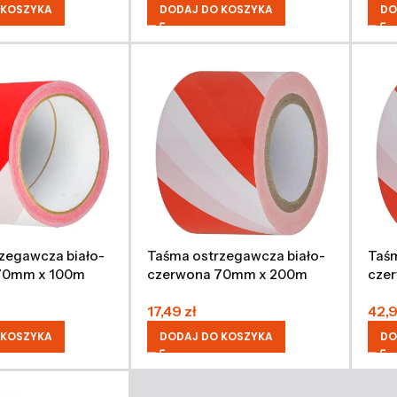
 KOSZYKA
DODAJ DO KOSZYKA
DO
zegawcza biało-
Taśma ostrzegawcza biało-
Taśm
70mm x 100m
czerwona 70mm x 200m
cze
17,49
zł
42,
 KOSZYKA
DODAJ DO KOSZYKA
DO