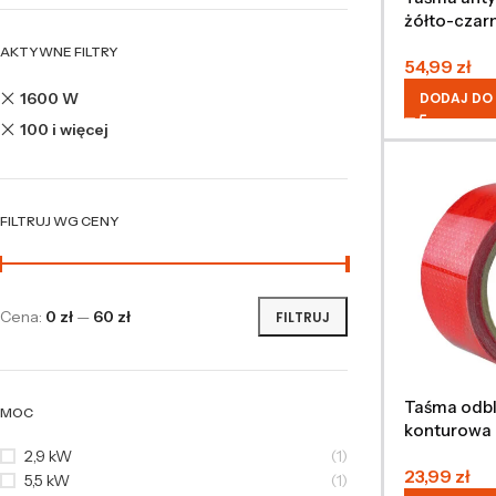
żółto-czar
AKTYWNE FILTRY
54,99
zł
1600 W
DODAJ DO
100 i więcej
FILTRUJ WG CENY
Cena:
0 zł
—
60 zł
FILTRUJ
Taśma odb
MOC
konturowa
/ 5m
2,9 kW
(1)
23,99
zł
5,5 kW
(1)