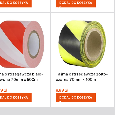
DAJ DO KOSZYKA
DODAJ DO KOSZYKA
a ostrzegawcza biało-
Taśma ostrzegawcza żółto-
rwona 70mm x 500m
czarna 70mm x 100m
99
zł
8,89
zł
DAJ DO KOSZYKA
DODAJ DO KOSZYKA