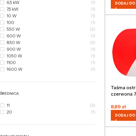
6,5 kW
(1)
DODAJ DO
7,5 kW
(1)
10 W
(1)
100
(1)
550 W
(2)
600 W
(1)
850 W
(2)
900 W
(1)
1050 W
(1)
1100
(1)
1600 W
(1)
Taśma ostr
ŚREDNICA
czerwona 
11
(3)
8,89
zł
20
(1)
DODAJ DO