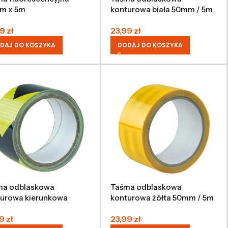
m x 5m
konturowa biała 50mm / 5m
99
zł
23,99
zł
DAJ DO KOSZYKA
DODAJ DO KOSZYKA
ma odblaskowa
Taśma odblaskowa
turowa kierunkowa
konturowa żółta 50mm / 5m
o-czarna 50mm / 5m
99
zł
23,99
zł