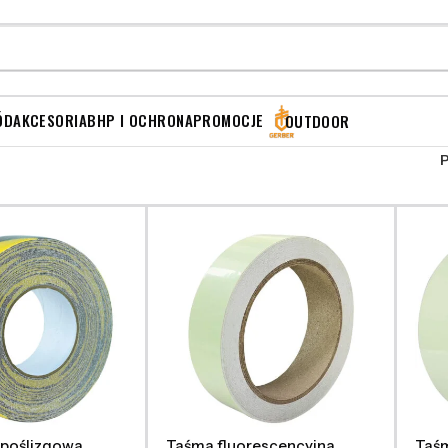
ÓD
AKCESORIA
BHP I OCHRONA
PROMOCJE
OUTDOOR
poślizgowa
Taśma fluorescencyjna
Taśm