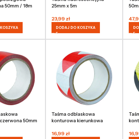
na 50mm / 18m
25mm x 5m
50m
23,99
zł
47,
 KOSZYKA
DODAJ DO KOSZYKA
DO
laskowa
Taśma odblaskowa
Taś
 czerwona 50mm
konturowa kierunkowa
kon
biało-czerwona 50mm / 5m
żółt
16,99
zł
16,