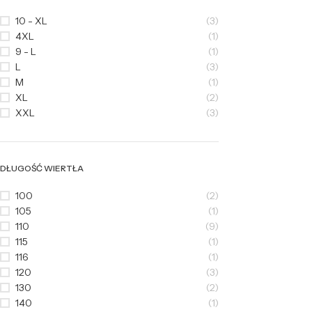
10 - XL
(3)
4XL
(1)
9 - L
(1)
L
(3)
M
(1)
XL
(2)
XXL
(3)
DŁUGOŚĆ WIERTŁA
100
(2)
105
(1)
110
(9)
115
(1)
116
(1)
120
(3)
130
(2)
140
(1)