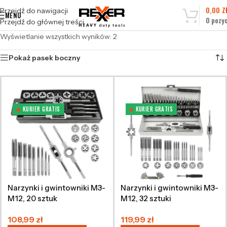
0,00
Z
Przejdź do nawigacji
MENU
0
pozyc
Przejdź do głównej treści
Wyświetlanie wszystkich wyników: 2
Pokaż pasek boczny
KURIER GRATIS
KURIER GRATIS
Narzynki i gwintowniki M3-
Narzynki i gwintowniki M3-
M12, 20 sztuk
M12, 32 sztuki
108,99
zł
119,99
zł