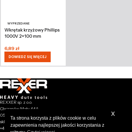
WYPRZEDANE
Wkrętak krzyżowy Phillips
1000V 2×100 mm
6,89
zł
DOWIEDZ SIĘ WIĘCEJ
REXXER sp. z o.o.
Chrzanów Mały 44A
x
05-825 Grodzisk Mazowiecki
Ta strona korzysta z plików cookie w celu
sklep@rexxer.pl
zapewnienia najlepszej jakości korzystania z
+48 512 477 473