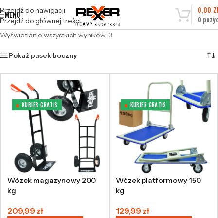
0,00
Z
Przejdź do nawigacji
MENU
0
pozyc
Przejdź do głównej treści
Wyświetlanie wszystkich wyników: 3
Pokaż pasek boczny
KURIER GRATIS
KURIER GRATIS
Wózek magazynowy 200
Wózek platformowy 150
kg
kg
209,99
zł
129,99
zł