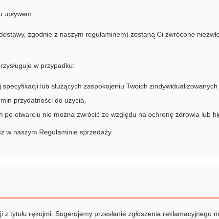
go upływem.
w dostawy, zgodnie z naszym regulaminem) zostaną Ci zwrócone niezw
rzysługuje w przypadku:
pecyfikacji lub służących zaspokojeniu Twoich zindywidualizowanych 
min przydatności do użycia,
o otwarciu nie można zwrócić ze względu na ochronę zdrowia lub higi
esz w naszym
Regulaminie sprzedaży
.
 z tytułu rękojmi. Sugerujemy przesłanie zgłoszenia reklamacyjnego n