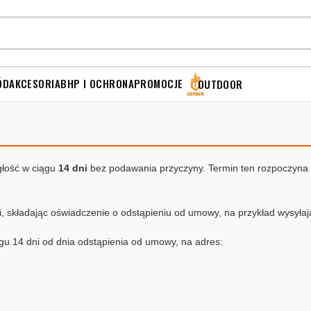
ÓD
AKCESORIA
BHP I OCHRONA
PROMOCJE
OUTDOOR
głość w ciągu
14
dni
bez podawania przyczyny. Termin ten rozpoczyna 
ji, składając oświadczenie o odstąpieniu od umowy, na przykład wysyłaj
ągu 14 dni od dnia odstąpienia od umowy, na adres: