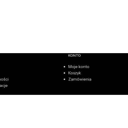
KONTO
Moje konto
Koszyk
ności
Zamówienia
acje