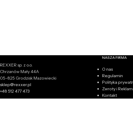
NASZA FIRMA
REXXER sp. z o.o.
O nas
Chrzanów Mały 44A
Regulamin
05-825 Grodzisk Mazowiecki
Polityka prywat
sklep@rexxer.pl
Zwroty i Reklam
+48 512 477 473
Kontakt