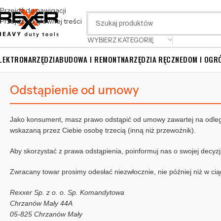
Przejdź do nawigacji
Przejdź do głównej treści
WYBIERZ KATEGORIĘ
LEKTRONARZĘDZIA
BUDOWA I REMONT
NARZĘDZIA RĘCZNE
DOM I OGR
Odstąpienie od umowy
Jako konsument, masz prawo odstąpić od umowy zawartej na odle
wskazaną przez Ciebie osobę trzecią (inną niż przewoźnik).
Aby skorzystać z prawa odstąpienia, poinformuj nas o swojej decyz
Zwracany towar prosimy odesłać niezwłocznie, nie później niż w ci
Rexxer Sp. z o. o. Sp. Komandytowa
Chrzanów Mały 44A
05-825 Chrzanów Mały