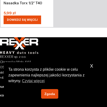
Nasadka Torx 1/2″ T40
5,99
zł
DOWIEDZ SIĘ WIĘCEJ
REXXER sp. z o.o.
Chrzanów Mały 44A
x
05-825 Grodzisk Mazowiecki
Ta strona korzysta z plików cookie w celu
sklep@rexxer.pl
zapewnienia najlepszej jakości korzystania z
+48 512 477 473
witryny.
Czytaj więcej
NASZA FIRMA
Zgoda
KONTO