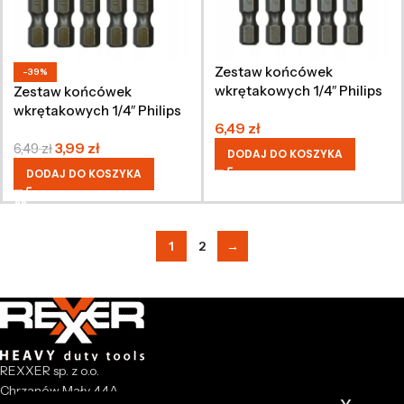
Zestaw końcówek
-39%
wkrętakowych 1/4″ Philips
Zestaw końcówek
PH2, 50 mm, 5 sztuk
wkrętakowych 1/4″ Philips
6,49
zł
PH1, 50 mm, 5 sztuk
3,99
zł
6,49
zł
DODAJ DO KOSZYKA
DODAJ DO KOSZYKA
1
2
→
REXXER sp. z o.o.
Chrzanów Mały 44A
x