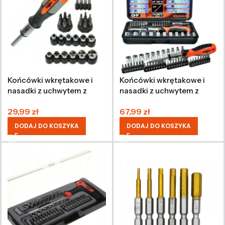
Końcówki wkrętakowe i
Końcówki wkrętakowe i
nasadki z uchwytem z
nasadki z uchwytem z
grzechotką (34 sztuki)
grzechotką (46 sztuk)
29,99
zł
67,99
zł
DODAJ DO KOSZYKA
DODAJ DO KOSZYKA