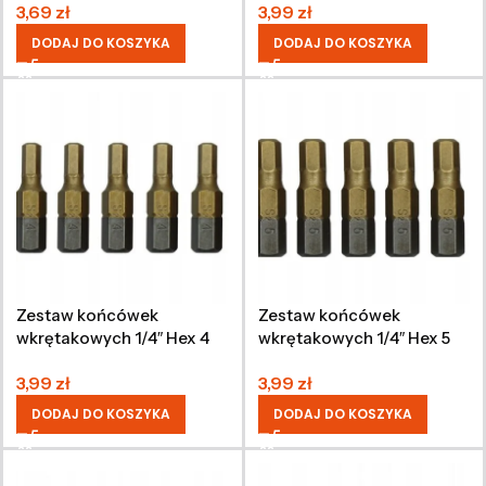
3,69
zł
3,99
zł
DODAJ DO KOSZYKA
DODAJ DO KOSZYKA
Zestaw końcówek
Zestaw końcówek
wkrętakowych 1/4″ Hex 4
wkrętakowych 1/4″ Hex 5
mm, 25 mm, 5 sztuk
mm, 25 mm, 5 sztuk
3,99
zł
3,99
zł
DODAJ DO KOSZYKA
DODAJ DO KOSZYKA