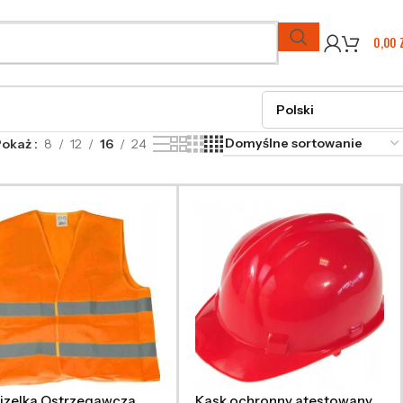
0,00
Pokaż
8
12
16
24
izelka Ostrzegawcza
Kask ochronny atestowany