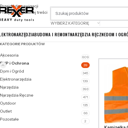
Przejdź do nawigacji
Przejdź do głównej treści
WYBIERZ KATEGORIĘ
LEKTRONARZĘDZIA
BUDOWA I REMONT
NARZĘDZIA RĘCZNE
DOM I OGR
KATEGORIE PRODUKTÓW
Akcesoria
609
BHP i Ochrona
39
Dom i Ogród
345
Elektronarzędzia
139
Narzędzia
393
Narzędzia Ręczne
471
Outdoor
135
Outlet
66
Pozostałe
2
Kamizelka