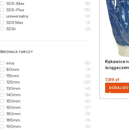
SDS-Max
(8)
SDS-Plus
(15)
uniwersalny
(2)
SDS Max
(1)
SDS+
(3)
ŚREDNICA TARCZY
Rękawice n
inna
(8)
ściągacze
80mm
(1)
115mm
(3)
7,89
zł
125mm
(12)
DODAJ DO
130mm
(4)
140mm
(8)
150mm
(6)
160mm
(7)
180mm
(9)
185mm
(3)
190mm
(5)