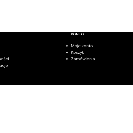
KONTO
Moje konto
Koszyk
ności
Zamówienia
acje