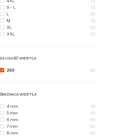
4XL
(1)
9 - L
(1)
L
(3)
M
(1)
XL
(2)
XXL
(3)
DŁUGOŚĆ WIERTŁA
250
(4)
ŚREDNICA WIERTŁA
4 mm
(1)
5 mm
(1)
6 mm
(5)
7 mm
(2)
8 mm
(3)