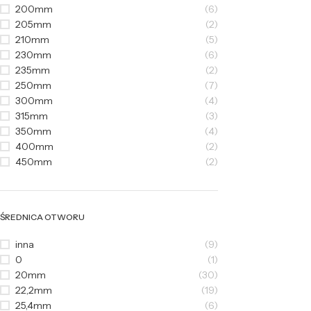
200mm
(6)
205mm
(2)
210mm
(5)
230mm
(6)
235mm
(2)
250mm
(7)
300mm
(4)
315mm
(3)
350mm
(4)
400mm
(2)
450mm
(2)
ŚREDNICA OTWORU
inna
(9)
0
(1)
20mm
(30)
22,2mm
(19)
25,4mm
(6)