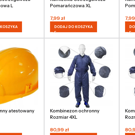
owa L
Pomarańczowa XL
Pom
7,99
zł
7,9
 KOSZYKA
DODAJ DO KOSZYKA
DO
nny atestowany
Kombinezon ochronny
Kom
Rozmiar 4XL
Rozm
80,99
zł
80,