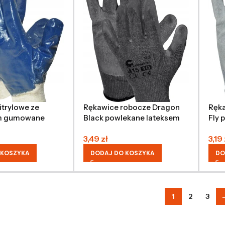
itrylowe ze
Rękawice robocze Dragon
Ręk
m gumowane
Black powlekane lateksem
Fly 
3,49
zł
3,19
 KOSZYKA
DODAJ DO KOSZYKA
DO
1
2
3