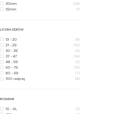
30mm
(34)
32mm
(1)
LICZBA ZĘBÓW
13 - 20
(8)
21 - 29
(10)
30 - 36
(4)
37 - 47
(14)
48 - 59
(2)
60 - 79
(12)
80 - 99
(7)
100 i więcej
(8)
ROZMIAR
10 - XL
(3)