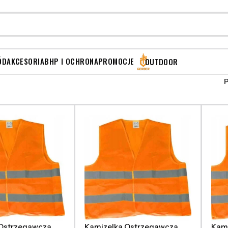
ÓD
AKCESORIA
BHP I OCHRONA
PROMOCJE
OUTDOOR
 Ostrzegawcza
Kamizelka Ostrzegawcza
Kam