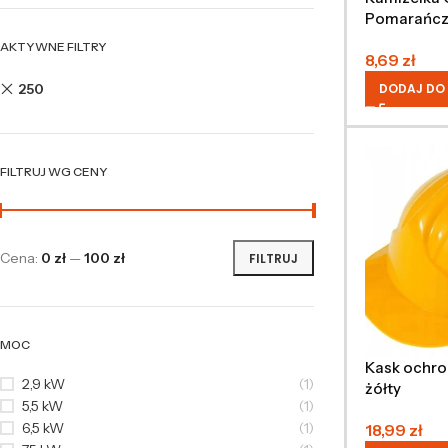
Pomarańcz
AKTYWNE FILTRY
8,69
zł
250
DODAJ DO
FILTRUJ WG CENY
Cena:
0 zł
—
100 zł
FILTRUJ
MOC
Kask ochro
2,9 kW
(1)
żółty
5,5 kW
(1)
6,5 kW
(1)
18,99
zł