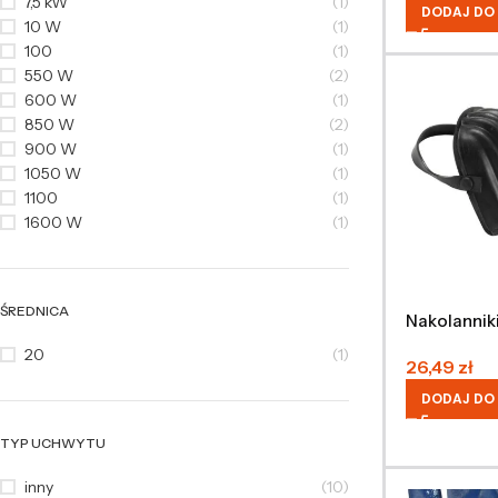
7,5 kW
(1)
DODAJ DO
10 W
(1)
100
(1)
550 W
(2)
600 W
(1)
850 W
(2)
900 W
(1)
1050 W
(1)
1100
(1)
1600 W
(1)
ŚREDNICA
Nakolannik
20
(1)
26,49
zł
DODAJ DO
TYP UCHWYTU
inny
(10)