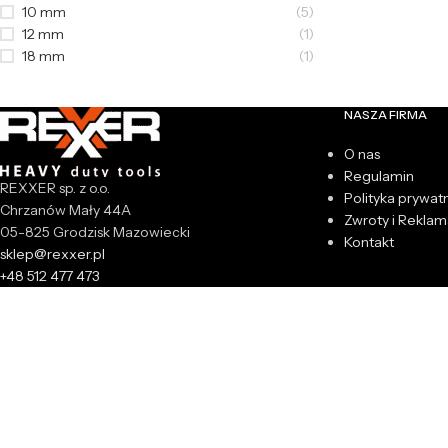
10 mm
(5)
12 mm
(1)
18 mm
(1)
NASZA FIRMA
O nas
Regulamin
REXXER sp. z o.o.
Polityka prywat
Chrzanów Mały 44A
Zwroty i Reklam
05-825 Grodzisk Mazowiecki
Kontakt
sklep@rexxer.pl
+48 512 477 473