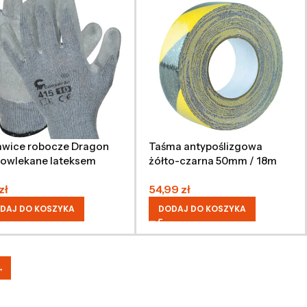
awice robocze Dragon
Taśma antypoślizgowa
powlekane lateksem
żółto-czarna 50mm / 18m
zł
54,99
zł
DAJ DO KOSZYKA
DODAJ DO KOSZYKA
→