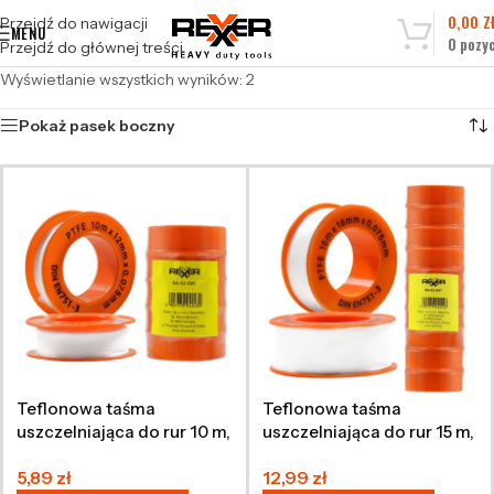
0,00
Z
Przejdź do nawigacji
MENU
0
pozyc
Przejdź do głównej treści
Wyświetlanie wszystkich wyników: 2
Pokaż pasek boczny
Teflonowa taśma
Teflonowa taśma
uszczelniająca do rur 10 m,
uszczelniająca do rur 15 m,
5 sztuk
10 sztuk
5,89
zł
12,99
zł