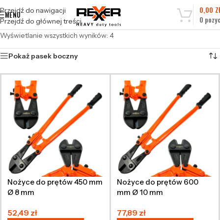
0,00
Z
Przejdź do nawigacji
MENU
0
pozyc
Przejdź do głównej treści
Wyświetlanie wszystkich wyników: 4
Pokaż pasek boczny
Nożyce do prętów 450 mm
Nożyce do prętów 600
Ø 8 mm
mm Ø 10 mm
52,49
zł
77,89
zł