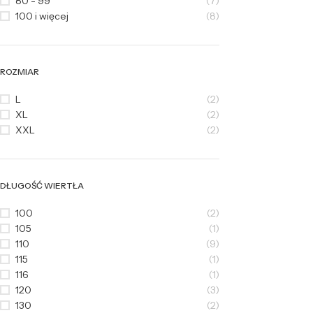
80 - 99
(7)
100 i więcej
(8)
ROZMIAR
L
(2)
XL
(2)
XXL
(2)
DŁUGOŚĆ WIERTŁA
100
(2)
105
(1)
110
(9)
115
(1)
116
(1)
120
(3)
130
(2)