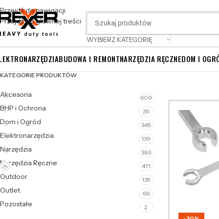
Przejdź do nawigacji
Przejdź do głównej treści
WYBIERZ KATEGORIĘ
LEKTRONARZĘDZIA
BUDOWA I REMONT
NARZĘDZIA RĘCZNE
DOM I OGR
KATEGORIE PRODUKTÓW
Akcesoria
609
BHP i Ochrona
39
Dom i Ogród
345
Elektronarzędzia
139
Narzędzia
393
Narzędzia Ręczne
471
Outdoor
135
Outlet
66
Pozostałe
2
-30%