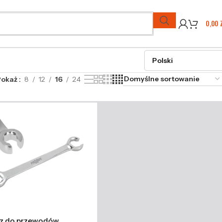
0,00
Pokaż
8
12
16
24
cz do przewodów