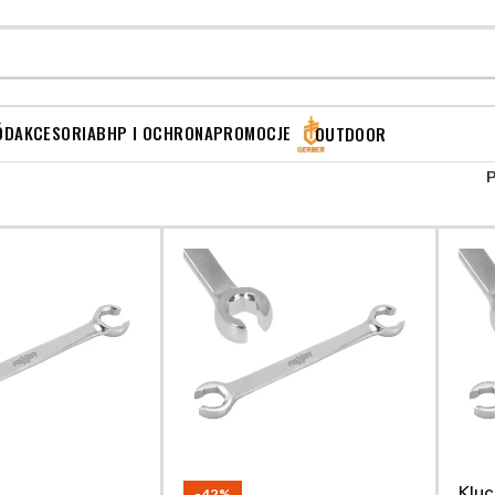
ÓD
AKCESORIA
BHP I OCHRONA
PROMOCJE
OUTDOOR
Klu
-42%