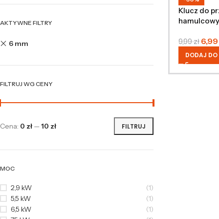
Klucz do 
hamulcowy
AKTYWNE FILTRY
6,9
9,99
zł
6 mm
DODAJ DO
FILTRUJ WG CENY
Cena:
0 zł
—
10 zł
FILTRUJ
MOC
2,9 kW
(1)
5,5 kW
(1)
6,5 kW
(1)