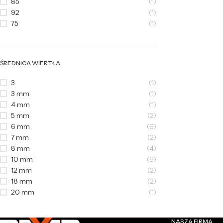
85
(1)
92
(1)
75
(1)
ŚREDNICA WIERTŁA
3
(1)
3 mm
(1)
4 mm
(1)
5 mm
(2)
6 mm
(6)
7 mm
(2)
8 mm
(4)
10 mm
(6)
12 mm
(2)
18 mm
(2)
20 mm
(1)
NASZA FIRMA