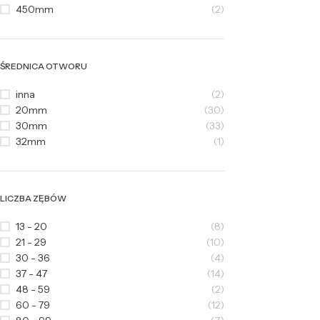
450mm
(2)
ŚREDNICA OTWORU
inna
(2)
20mm
(30)
30mm
(33)
32mm
(1)
LICZBA ZĘBÓW
13 - 20
(8)
21 - 29
(10)
30 - 36
(4)
37 - 47
(14)
48 - 59
(2)
60 - 79
(12)