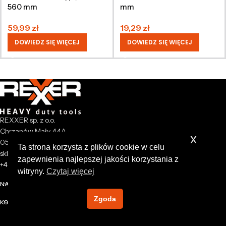
560 mm
mm
59,99
zł
19,29
zł
DOWIEDZ SIĘ WIĘCEJ
DOWIEDZ SIĘ WIĘCEJ
REXXER sp. z o.o.
Chrzanów Mały 44A
x
05-825 Grodzisk Mazowiecki
Ta strona korzysta z plików cookie w celu
sklep@rexxer.pl
zapewnienia najlepszej jakości korzystania z
+48 512 477 473
witryny.
Czytaj więcej
NASZA FIRMA
Zgoda
KONTO