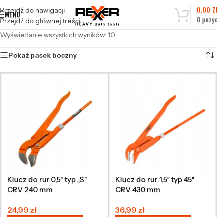
0,00
Z
Przejdź do nawigacji
MENU
0
pozyc
Przejdź do głównej treści
Wyświetlanie wszystkich wyników: 10
Pokaż pasek boczny
Klucz do rur 0,5″ typ „S”
Klucz do rur 1,5″ typ 45°
CRV 240 mm
CRV 430 mm
24,99
zł
36,99
zł