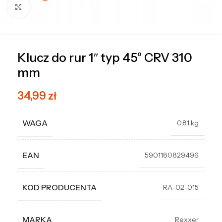
Kliknij, aby powiększyć
Klucz do rur 1″ typ 45° CRV 310
mm
34,99
zł
WAGA
0,81 kg
EAN
5901180829496
KOD PRODUCENTA
RA-02-015
MARKA
Rexxer