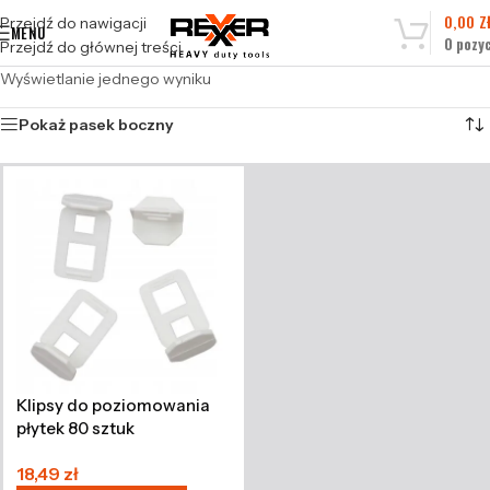
0,00
Z
Przejdź do nawigacji
MENU
0
pozyc
Przejdź do głównej treści
Wyświetlanie jednego wyniku
Pokaż pasek boczny
Klipsy do poziomowania
płytek 80 sztuk
18,49
zł