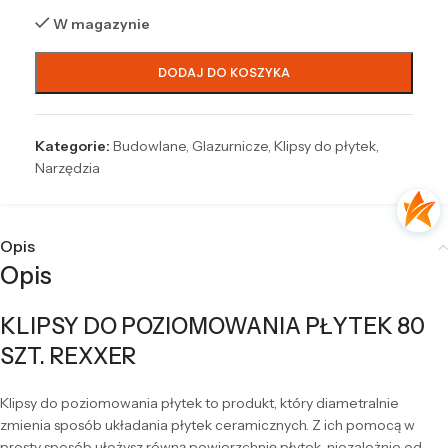
W magazynie
DODAJ DO KOSZYKA
Kategorie:
Budowlane
,
Glazurnicze
,
Klipsy do płytek
,
Narzędzia
Opis
Opis
KLIPSY DO POZIOMOWANIA PŁYTEK 80
SZT. REXXER
Klipsy do poziomowania płytek to produkt, który diametralnie
zmienia sposób układania płytek ceramicznych. Z ich pomocą w
prosty sposób ułożysz równą powierzchnię płytek, niezależnie od