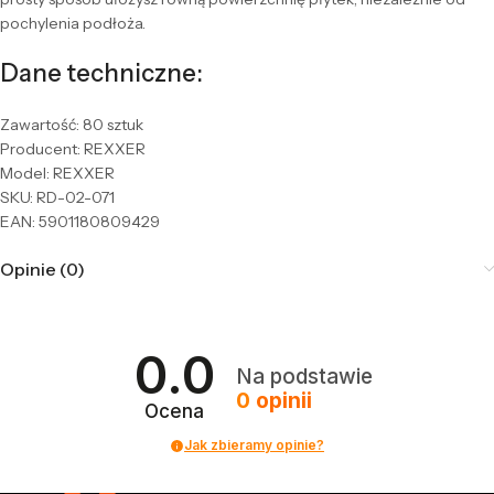
pochylenia podłoża.
Dane techniczne:
Zawartość: 80 sztuk
Producent: REXXER
Model: REXXER
SKU: RD-02-071
EAN: 5901180809429
Opinie (0)
0.0
Na podstawie
0
opinii
Ocena
Jak zbieramy opinie?