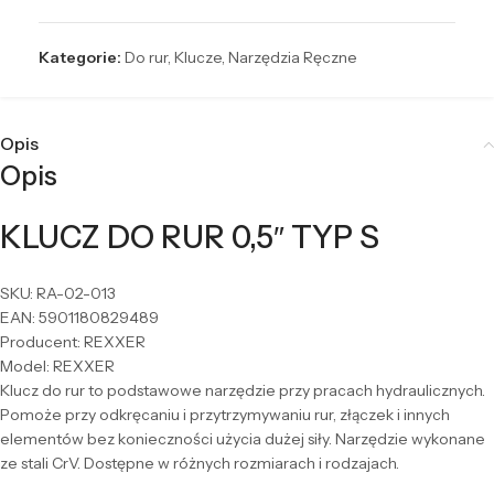
Kategorie:
Do rur
,
Klucze
,
Narzędzia Ręczne
Opis
Opis
KLUCZ DO RUR 0,5″ TYP S
SKU: RA-02-013
EAN: 5901180829489
Producent: REXXER
Model: REXXER
Klucz do rur to podstawowe narzędzie przy pracach hydraulicznych.
Pomoże przy odkręcaniu i przytrzymywaniu rur, złączek i innych
elementów bez konieczności użycia dużej siły. Narzędzie wykonane
ze stali CrV. Dostępne w różnych rozmiarach i rodzajach.