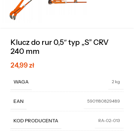
Klucz do rur 0,5″ typ „S” CRV
240 mm
24,99
zł
WAGA
2 kg
EAN
5901180829489
KOD PRODUCENTA
RA-02-013