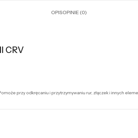
OPIS
OPINIE (0)
NI CRV
omoże przy odkręcaniu i przytrzymywaniu rur, złączek i innych eleme