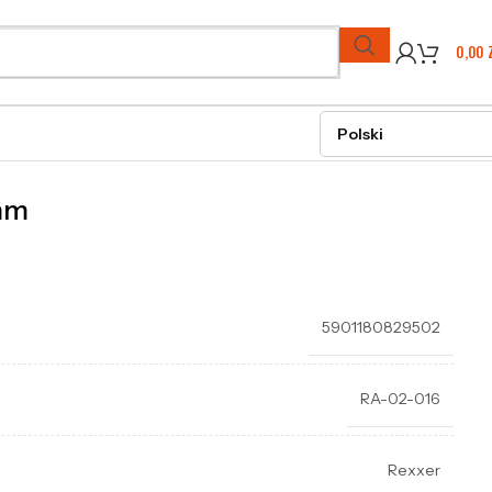
0,00
 mm
5901180829502
RA-02-016
Rexxer