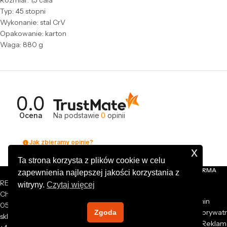
Rozmiar: 1,5 cala
Typ: 45 stopni
Wykonanie: stal CrV
Opakowanie: karton
Waga: 880 g
0.0
Ocena
Na podstawie
0
opinii
Jak zbieramy opinie?
x
Ta strona korzysta z plików cookie w celu
NASZA FIRMA
zapewnienia najlepszej jakości korzystania z
REXXER sp. z o.o.
witryny.
Czytaj więcej
O nas
Chrzanów Mały 44A
Regulamin
05-825 Grodzisk Mazowiecki
Polityka prywat
Zgoda
sklep@rexxer.pl
Zwroty i Reklam