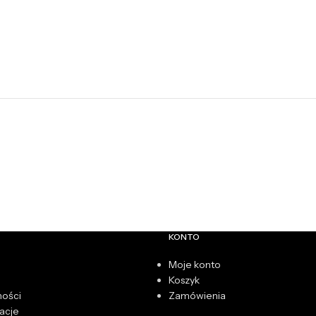
KONTO
Moje konto
Koszyk
ności
Zamówienia
acje