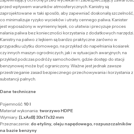
zapewniający ochronę przed wyciekami i zabezpieczający zawartość
przed wpływem warunków atmosferycznych. Kanistry są
zaprojektowane w taki sposób, aby zapewniać doskonałą szczelność,
co minimalizuje ryzyko wycieków i utraty cennego paliwa. Kanister
jest wyposażony w wymienny lejek, co ułatwia i precyzuje proces
nalania paliwa bez konieczności korzystania z dodatkowych narzędzi.
Kanistry na paliwo z lejkiem są bardzo praktyczne zarówno w
przypadku użytku domowego, na przykład do napełniania kosiarek
czy innych maszyn ogrodniczych, jak i w sytuacjach awaryjnych, na
przykład podczas podróży samochodem, gdzie dostęp do stacji
benzynowej może być ograniczony. Ważne jest jednak zawsze
przestrzeganie zasad bezpiecznego przechowywania i korzystania z
substancji palnych.
Dane techniczne
Pojemność:
10 l
Materiał wykonania:
tworzywo HDPE
Wymiary:
[LxAxB] 33x17x32 mm
Przeznaczenie:
do etyliny, oleju napędowego, rozpuszczalników
na bazie benzyny