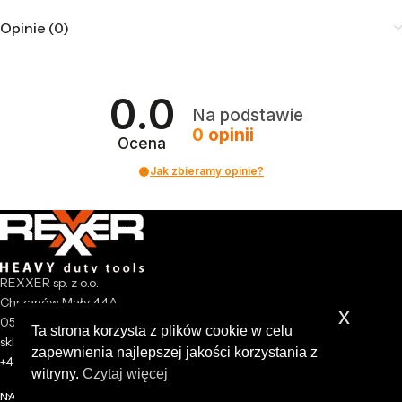
Opinie (0)
0.0
Na podstawie
0
opinii
Ocena
Jak zbieramy opinie?
REXXER sp. z o.o.
Chrzanów Mały 44A
x
05-825 Grodzisk Mazowiecki
Ta strona korzysta z plików cookie w celu
sklep@rexxer.pl
zapewnienia najlepszej jakości korzystania z
+48 512 477 473
witryny.
Czytaj więcej
NASZA FIRMA