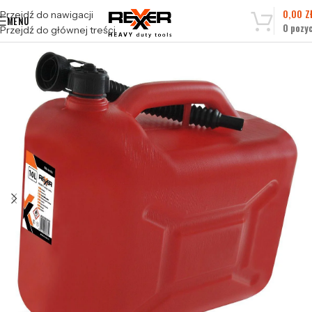
0,00
Z
Przejdź do nawigacji
MENU
0
pozyc
Przejdź do głównej treści