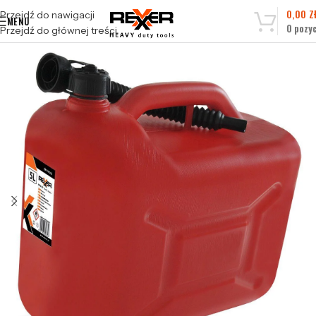
0,00
Z
Przejdź do nawigacji
MENU
0
pozyc
Przejdź do głównej treści