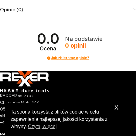
Opinie (0)
0.0
Na podstawie
0
opinii
Ocena
Jak zbieramy opinie?
REXXER sp. z o.o.
Chrzanów Mały 44A
x
05-825 Grodzisk Mazowiecki
Ta strona korzysta z plików cookie w celu
sklep@rexxer.pl
zapewnienia najlepszej jakości korzystania z
+48 512 477 473
witryny.
Czytaj więcej
NASZA FIRMA