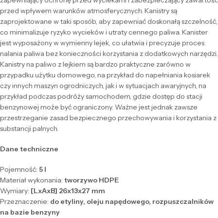
zapewniający ochronę przed wyciekami i zabezpieczający zawartość
przed wpływem warunków atmosferycznych. Kanistry są
zaprojektowane w taki sposób, aby zapewniać doskonałą szczelność,
co minimalizuje ryzyko wycieków i utraty cennego paliwa. Kanister
jest wyposażony w wymienny lejek, co ułatwia i precyzuje proces
nalania paliwa bez konieczności korzystania z dodatkowych narzędzi.
Kanistry na paliwo z lejkiem są bardzo praktyczne zarówno w
przypadku użytku domowego, na przykład do napełniania kosiarek
czy innych maszyn ogrodniczych, jak i w sytuacjach awaryjnych, na
przykład podczas podróży samochodem, gdzie dostęp do stacji
benzynowej może być ograniczony. Ważne jest jednak zawsze
przestrzeganie zasad bezpiecznego przechowywania i korzystania z
substancji palnych.
Dane techniczne
Pojemność:
5 l
Materiał wykonania:
tworzywo HDPE
Wymiary:
[LxAxB]
26x13x27 mm
Przeznaczenie:
do etyliny, oleju napędowego, rozpuszczalników
na bazie benzyny