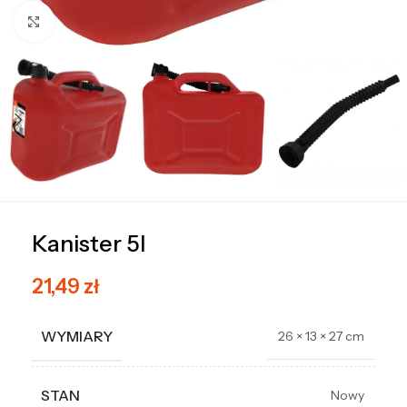
Kliknij, aby powiększyć
Kanister 5l
21,49
zł
WYMIARY
26 × 13 × 27 cm
STAN
Nowy