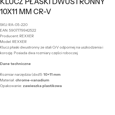
KLUCZ PŁASKI DWUSTRONNY
10X11 MM CR-V
SKU: RA-05-220
EAN: 5907779942522
Producent: REXXER
Model: REXXER
Klucz płaski dwustronny ze stali CrV odpornej na uszkodzenia i
korozję. Posiada dwa rozmiary części roboczej.
Dane techniczne
Rozmiar narzędzia (dxd1):
10×11 mm
Materiał:
chrome-vanadium
Opakowanie:
zawieszka plastikowa