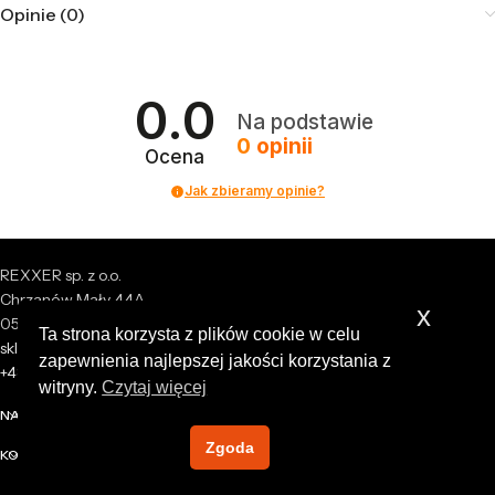
Opinie (0)
0.0
Na podstawie
0
opinii
Ocena
Jak zbieramy opinie?
REXXER sp. z o.o.
Chrzanów Mały 44A
x
05-825 Grodzisk Mazowiecki
Ta strona korzysta z plików cookie w celu
sklep@rexxer.pl
zapewnienia najlepszej jakości korzystania z
+48 512 477 473
witryny.
Czytaj więcej
NASZA FIRMA
Zgoda
KONTO