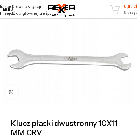
0,00
Z
Przejdź do nawigacji
MENU
0
pozyc
Przejdź do głównej treści
Kliknij, aby powiększyć
Klucz płaski dwustronny 10X11
MM CRV