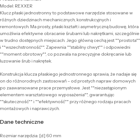
Model: REXXER
Klucz płaski jednostronny to podstawowe narzędzie stosowane w
różnych dziedzinach mechanicznych, konstrukcyjnych i
remontowych. Ma prosty, płaski kształt i asymetryczną budowę, która
umożliwia efektywne obracanie śrubami lub nakrętkami, szczególnie
w trudno dostępnych miejscach. Jego główną cechą jest **prostota**
i **wszechstronność**. Zapewnia **stabilny chwyt** i odpowiedni
**moment obrotowy**, co pozwala na precyzyjne dokręcanie lub
luzowanie śrub i nakrętek.
Konstrukcja klucza płaskiego jednostronnego sprawia, że nadaje się
on do różnorodnych zastosowań – od prostych napraw domowych
po zaawansowane prace przemysłowe. Jest **niezastąpionym
elementem warsztatowego wyposażenia**, gwarantując
**skuteczność** i **efektywność** przy różnego rodzaju pracach
montażowych i naprawczych.
Dane techniczne
Rozmiar narzędzia: [d] 60 mm