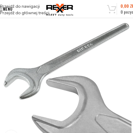
0,00
Z
Przejdź do nawigacji
MENU
0
pozyc
Przejdź do głównej treści