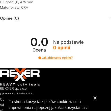
Długość: [L] 475 mm
Materiał: stal CRV
Opinie (0)
0.0
Na podstawie
0
opinii
Ocena
Jak zbieramy opinie?
REXXER sp. z o.o.
Chrzanów Mały 44A
x
05-825 Grodzisk Mazowiecki
Ta strona korzysta z plików cookie w celu
sklep@rexxer.pl
zapewnienia najlepszej jakości korzystania z
+48 512 477 473