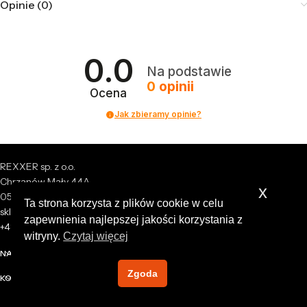
Opinie (0)
0.0
Na podstawie
0
opinii
Ocena
Jak zbieramy opinie?
REXXER sp. z o.o.
Chrzanów Mały 44A
x
05-825 Grodzisk Mazowiecki
Ta strona korzysta z plików cookie w celu
sklep@rexxer.pl
zapewnienia najlepszej jakości korzystania z
+48 512 477 473
witryny.
Czytaj więcej
NASZA FIRMA
Zgoda
KONTO