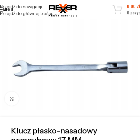
0,00
Z
Przejdź do nawigacji
MENU
0
pozyc
Przejdź do głównej treści
Kliknij, aby powiększyć
Klucz płasko-nasadowy