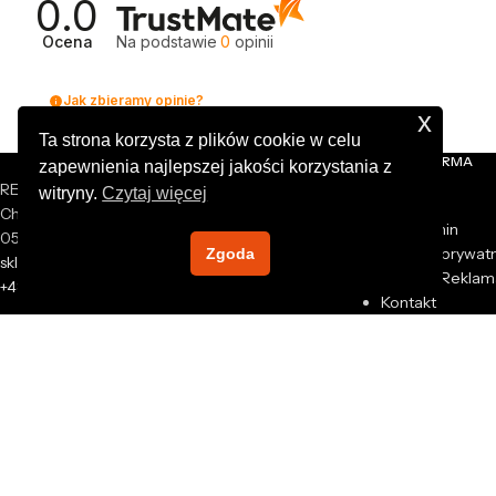
0.0
Ocena
Na podstawie
0
opinii
Jak zbieramy opinie?
x
Ta strona korzysta z plików cookie w celu
NASZA FIRMA
zapewnienia najlepszej jakości korzystania z
REXXER sp. z o.o.
witryny.
Czytaj więcej
O nas
Chrzanów Mały 44A
Regulamin
05-825 Grodzisk Mazowiecki
Polityka prywat
Zgoda
sklep@rexxer.pl
Zwroty i Reklam
+48 512 477 473
Kontakt