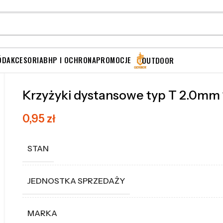
ÓD
AKCESORIA
BHP I OCHRONA
PROMOCJE
OUTDOOR
Krzyżyki dystansowe typ T 2.0mm 
0,95
zł
STAN
JEDNOSTKA SPRZEDAŻY
MARKA