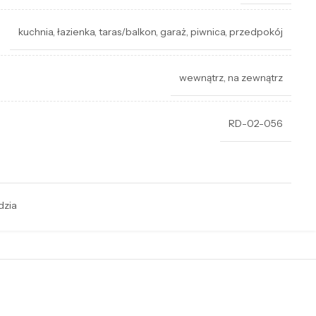
kuchnia
,
łazienka
,
taras/balkon
,
garaż
,
piwnica
,
przedpokój
wewnątrz
,
na zewnątrz
RD-02-056
dzia