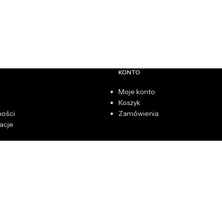
KONTO
Moje konto
Koszyk
ności
Zamówienia
acje