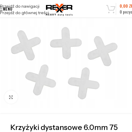
0,00
Z
Przejdź do nawigacji
MENU
0
pozyc
Przejdź do głównej treści
Kliknij, aby powiększyć
Krzyżyki dystansowe 6.0mm 75