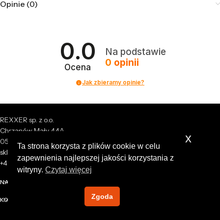
Opinie (0)
0.0
Na podstawie
0
opinii
Ocena
Jak zbieramy opinie?
REXXER sp. z o.o.
Chrzanów Mały 44A
x
05-825 Grodzisk Mazowiecki
Ta strona korzysta z plików cookie w celu
sklep@rexxer.pl
zapewnienia najlepszej jakości korzystania z
+48 512 477 473
witryny.
Czytaj więcej
NASZA FIRMA
Zgoda
KONTO