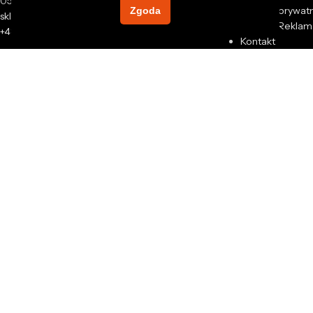
05-825 Grodzisk Mazowiecki
Polityka prywat
Zgoda
sklep@rexxer.pl
Zwroty i Reklam
+48 512 477 473
Kontakt