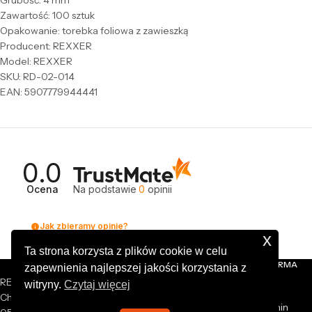
Grubość: 4 mm
Zawartość: 100 sztuk
Opakowanie: torebka foliowa z zawieszką
Producent: REXXER
Model: REXXER
SKU: RD-02-014
EAN: 5907779944441
0.0
Ocena
Na podstawie
0
opinii
Jak zbieramy opinie?
x
Ta strona korzysta z plików cookie w celu
NASZA FIRMA
zapewnienia najlepszej jakości korzystania z
REXXER sp. z o.o.
witryny.
Czytaj więcej
O nas
Chrzanów Mały 44A
Regulamin