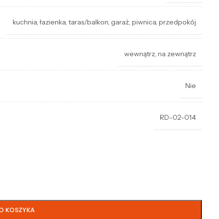
kuchnia
,
łazienka
,
taras/balkon
,
garaż
,
piwnica
,
przedpokój
wewnątrz
,
na zewnątrz
Nie
RD-02-014
O KOSZYKA