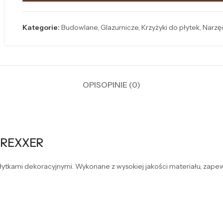
Kategorie:
Budowlane
,
Glazurnicze
,
Krzyżyki do płytek
,
Narzę
OPIS
OPINIE (0)
 REXXER
łytkami dekoracyjnymi. Wykonane z wysokiej jakości materiału, zape