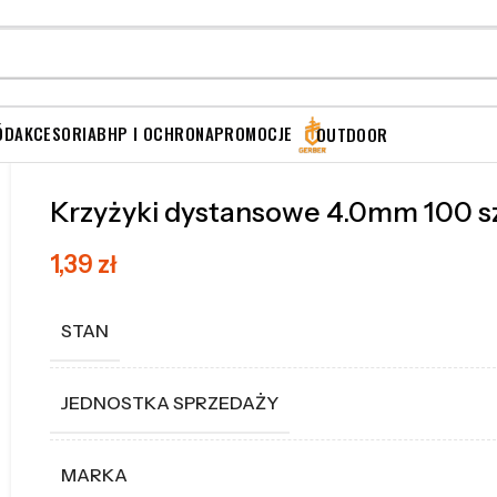
ÓD
AKCESORIA
BHP I OCHRONA
PROMOCJE
OUTDOOR
Krzyżyki dystansowe 4.0mm 100 s
1,39
zł
STAN
JEDNOSTKA SPRZEDAŻY
MARKA