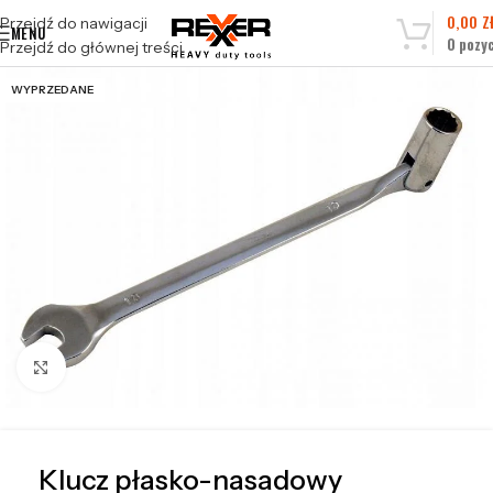
0,00
Z
Przejdź do nawigacji
MENU
0
pozyc
Przejdź do głównej treści
WYPRZEDANE
Kliknij, aby powiększyć
Klucz płasko-nasadowy