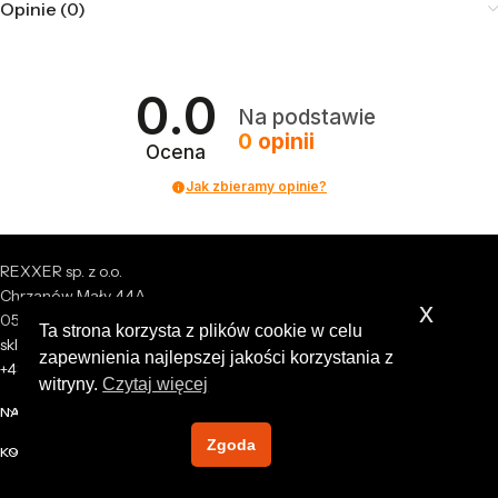
Opinie (0)
0.0
Na podstawie
0
opinii
Ocena
Jak zbieramy opinie?
REXXER sp. z o.o.
Chrzanów Mały 44A
x
05-825 Grodzisk Mazowiecki
Ta strona korzysta z plików cookie w celu
sklep@rexxer.pl
zapewnienia najlepszej jakości korzystania z
+48 512 477 473
witryny.
Czytaj więcej
NASZA FIRMA
Zgoda
KONTO