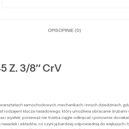
OPIS
OPINIE (0)
Z. 3/8″ CrV
w warsztatach samochodowych, mechanikach i innych dziedzinach, gdz
t rodzajem klucza nasadowego, który umożliwia obracanie śrubami 
as i wysiłek, ponieważ nie trzeba ciągle odkręcać i ponownie dociska
h nasadek i wkładów, co czyni ją bardziej odpowiednią do większych 