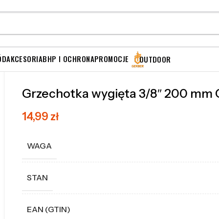
ÓD
AKCESORIA
BHP I OCHRONA
PROMOCJE
OUTDOOR
Grzechotka wygięta 3/8″ 200 mm
14,99
zł
WAGA
STAN
EAN (GTIN)