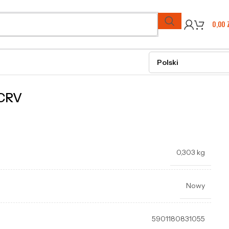
0,00
 CRV
0,303 kg
Nowy
5901180831055