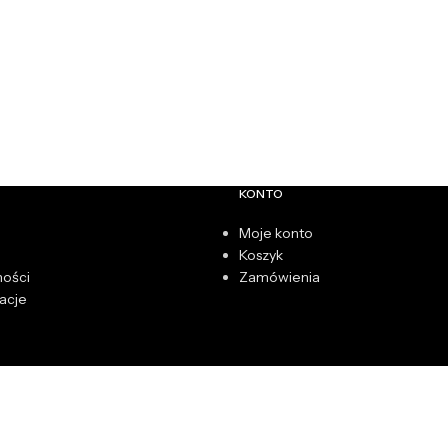
KONTO
Moje konto
Koszyk
ności
Zamówienia
acje