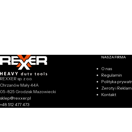
NASZA FIRMA
O nas
Regulamin
REXXER sp. z o.o.
Polityka prywat
Chrzanów Mały 44A
Zwroty i Reklam
05-825 Grodzisk Mazowiecki
Kontakt
sklep@rexxer.pl
+48 512 477 473