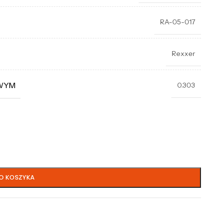
RA-05-017
Rexxer
OWYM
0.303
O KOSZYKA