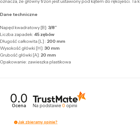
oznacza, że główny trzon jest ustawiony pod kątem do rękojeści. Ta k
Dane techniczne
Napęd kwadratowy [B]:
3/8”
Liczba zapadek:
45 zębów
Długość całkowita [L] :
200 mm
Wysokość główki [H]:
30 mm
Grubość główki [A]:
20 mm
Opakowanie: zawieszka plastikowa
0.0
Ocena
Na podstawie
0
opinii
Jak zbieramy opinie?