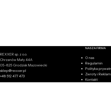
NASZA FIRMA
REXXER sp. z o.o.
O nas
Chrzanów Mały 44A
Regulamin
05-825 Grodzisk Mazowiecki
Polityka prywat
sklep@rexxer.pl
Zwroty i Reklam
+48 512 477 473
Kontakt