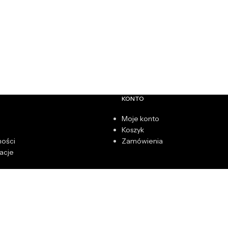
KONTO
Moje konto
Koszyk
ności
Zamówienia
acje